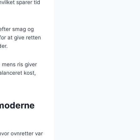
vilket sparer tid
 efter smag og
for at give retten
der.
 mens ris giver
lanceret kost,
l moderne
hvor ovnretter var