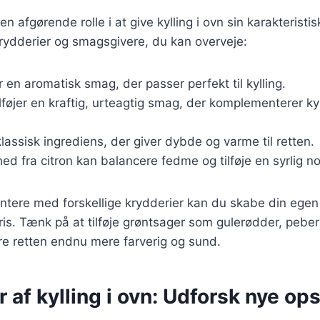
 en afgørende rolle i at give kylling i ovn sin karakterist
rydderier og smagsgivere, du kan overveje:
r en aromatisk smag, der passer perfekt til kylling.
ilføjer en kraftig, urteagtig smag, der komplementerer ky
klassisk ingrediens, der giver dybde og varme til retten.
hed fra citron kan balancere fedme og tilføje en syrlig no
tere med forskellige krydderier kan du skabe din egen 
 ris. Tænk på at tilføje grøntsager som gulerødder, peberf
øre retten endnu mere farverig og sund.
r af kylling i ovn: Udforsk nye ops