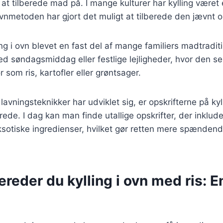
at tilberede mad på. I mange kulturer har kylling været
ovnmetoden har gjort det muligt at tilberede den jævnt og
ing i ovn blevet en fast del af mange familiers madtradit
d søndagsmiddag eller festlige lejligheder, hvor den s
ør som ris, kartofler eller grøntsager.
avningsteknikker har udviklet sig, er opskrifterne på kyl
ede. I dag kan man finde utallige opskrifter, der inkluder
eksotiske ingredienser, hvilket gør retten mere spændend
ereder du kylling i ovn med ris: En