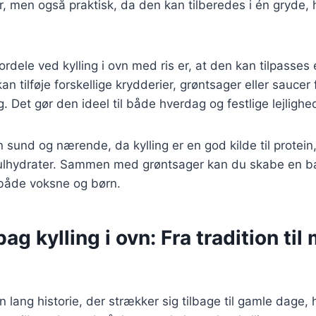
r, men også praktisk, da den kan tilberedes i én gryde, h
ordele ved kylling i ovn med ris er, at den kan tilpasses
n tilføje forskellige krydderier, grøntsager eller saucer 
. Det gør den ideel til både hverdag og festlige lejlighe
 sund og nærende, da kylling er en god kilde til protein,
lhydrater. Sammen med grøntsager kan du skabe en ba
r både voksne og børn.
bag kylling i ovn: Fra tradition ti
en lang historie, der strækker sig tilbage til gamle dage, 