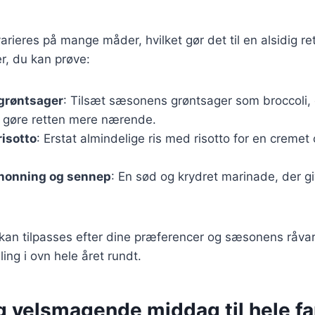
varieres på mange måder, hvilket gør det til en alsidig re
ner, du kan prøve:
 grøntsager
: Tilsæt sæsonens grøntsager som broccoli, 
t gøre retten mere nærende.
risotto
: Erstat almindelige ris med risotto for en cremet
 honning og sennep
: En sød og krydret marinade, der gi
 kan tilpasses efter dine præferencer og sæsonens råvare
ling i ovn hele året rundt.
g velsmagende middag til hele fa