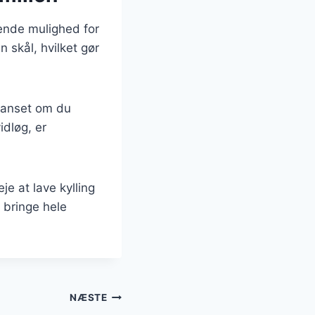
rende mulighed for
 skål, hvilket gør
 Uanset om du
idløg, er
e at lave kylling
 bringe hele
NÆSTE