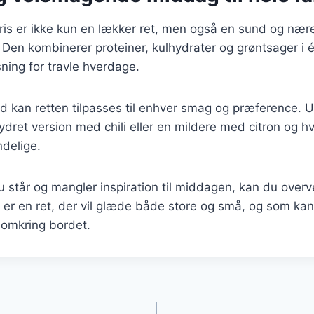
 ris er ikke kun en lækker ret, men også en sund og næ
Den kombinerer proteiner, kulhydrater og grøntsager i én
øsning for travle hverdage.
ed kan retten tilpasses til enhver smag og præference.
ydret version med chili eller en mildere med citron og hv
delige.
står og mangler inspiration til middagen, kan du overvej
t er en ret, der vil glæde både store og små, og som kan
omkring bordet.
gation