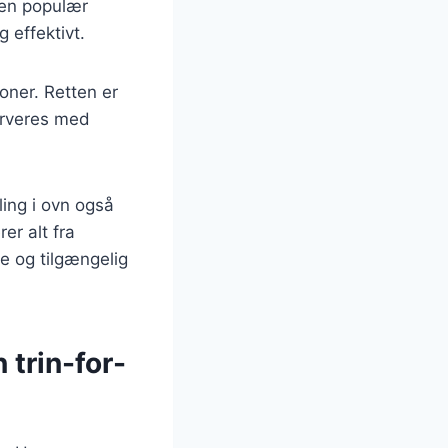
 en populær
 effektivt.
ioner. Retten er
erveres med
ling i ovn også
er alt fra
e og tilgængelig
 trin-for-