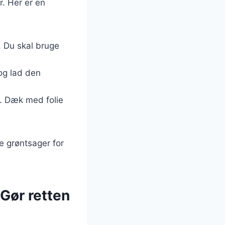
r. Her er en
. Du skal bruge
 og lad den
n. Dæk med folie
e grøntsager for
 Gør retten