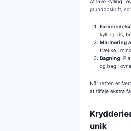
At lave kylling i 
grundopskrift, so
Forberedelse
kylling, ris, 
Marinering a
trække i mind
Bagning
: Pl
og bag i ovne
Når retten er fær
at tilføje ekstra f
Krydderier
unik