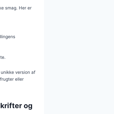
iske smag. Her er
llingens
te.
unikke version af
rugter eller
krifter og