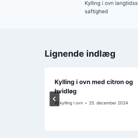
Kylling i ovn langtids
saftighed
Lignende indlæg
Kylling i ovn med citron og
og
hvidløg
Af
kylling i ovn
25. december 2024
ber 2024