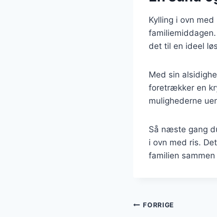
Kylling i ovn med
familiemiddagen. 
det til en ideel l
Med sin alsidigh
foretrækker en kr
mulighederne uen
Så næste gang du 
i ovn med ris. De
familien sammen 
Indlægsnavi
FORRIGE