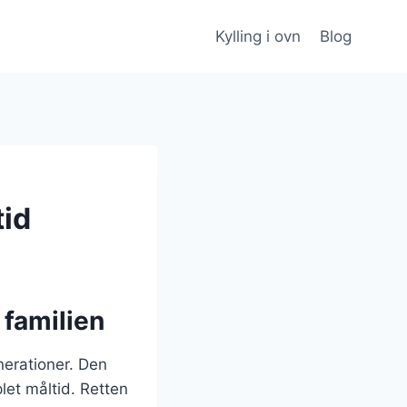
Kylling i ovn
Blog
tid
e familien
enerationer. Den
let måltid. Retten