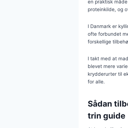
en praktisk måde 
proteinkilde, og 
I Danmark er kyll
ofte forbundet me
forskellige tilbeh
I takt med at madl
blevet mere varier
krydderurter til 
for alle.
Sådan tilb
trin guide