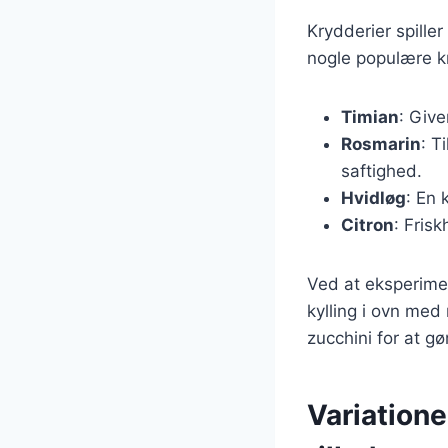
Krydderier spiller
nogle populære k
Timian
: Give
Rosmarin
: T
saftighed.
Hvidløg
: En 
Citron
: Frisk
Ved at eksperimen
kylling i ovn med
zucchini for at g
Variatione