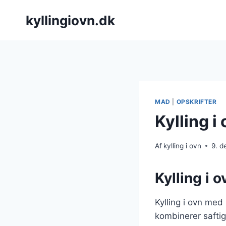
Fortsæt
kyllingiovn.dk
til
indhold
MAD
|
OPSKRIFTER
Kylling i
Af
kylling i ovn
9. 
Kylling i o
Kylling i ovn med 
kombinerer saftig