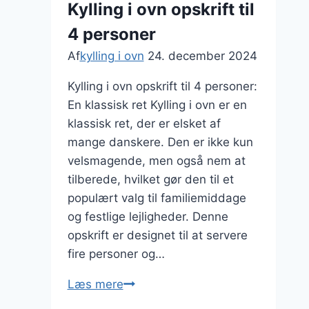
Kylling i ovn opskrift til
kartofler
4 personer
og
flødesauce
Af
kylling i ovn
24. december 2024
Kylling i ovn opskrift til 4 personer:
En klassisk ret Kylling i ovn er en
klassisk ret, der er elsket af
mange danskere. Den er ikke kun
velsmagende, men også nem at
tilberede, hvilket gør den til et
populært valg til familiemiddage
og festlige lejligheder. Denne
opskrift er designet til at servere
fire personer og…
Kylling
Læs mere
i