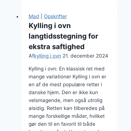
ovn
opskrift
Mad
|
Opskrifter
til
Kylling i ovn
4
langtidsstegning for
personer
ekstra saftighed
Af
kylling i ovn
21. december 2024
Kylling i ovn: En klassisk ret med
mange variationer Kylling i ovn er
en af de mest populære retter i
danske hjem. Den er ikke kun
velsmagende, men også utrolig
alsidig. Retten kan tilberedes på
mange forskellige måder, hvilket
gør den til en favorit til både