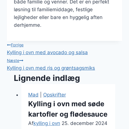
både familie og venner. Det er en perfekt
løsning til familiemiddage, festlige
lejligheder eller bare en hyggelig aften
derhjemme.
Indlægsnavigation
Forrige
Kylling i ovn med avocado og salsa
Næste
Kylling i ovn med ris og grøntsagsmiks
Lignende indlæg
Mad
|
Opskrifter
Kylling i ovn med søde
kartofler og flødesauce
Af
kylling i ovn
25. december 2024