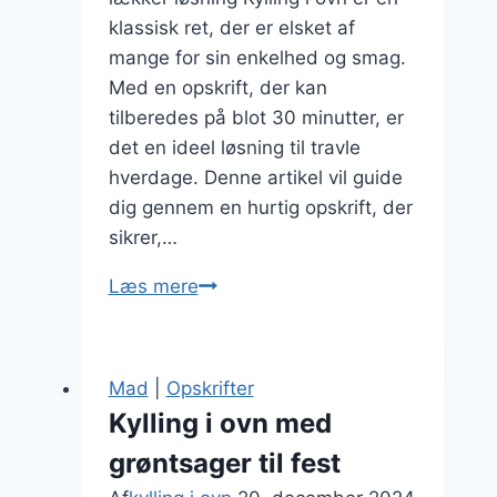
klassisk ret, der er elsket af
mange for sin enkelhed og smag.
Med en opskrift, der kan
tilberedes på blot 30 minutter, er
det en ideel løsning til travle
hverdage. Denne artikel vil guide
dig gennem en hurtig opskrift, der
sikrer,…
Kylling
Læs mere
i
ovn
opskrift
Mad
|
Opskrifter
30
Kylling i ovn med
minutter
grøntsager til fest
hurtig
løsning