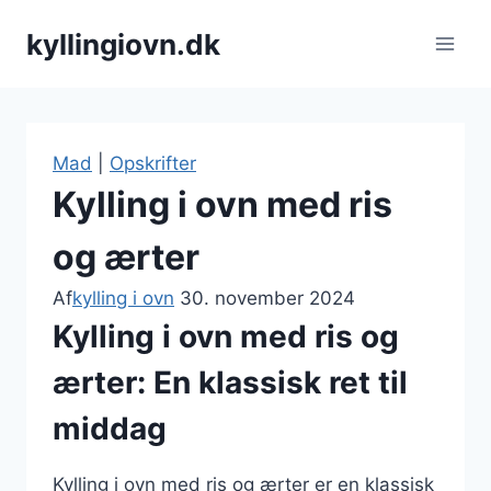
Fortsæt
kyllingiovn.dk
til
indhold
Mad
|
Opskrifter
Kylling i ovn med ris
og ærter
Af
kylling i ovn
30. november 2024
Kylling i ovn med ris og
ærter: En klassisk ret til
middag
Kylling i ovn med ris og ærter er en klassisk