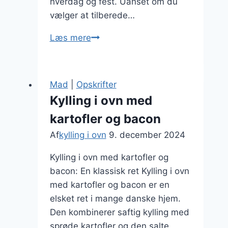
hverdag og fest. Uanset om du
vælger at tilberede…
Kylling
Læs mere
i
ovn
langtidsstegning
Mad
|
Opskrifter
for
Kylling i ovn med
ekstra
kartofler og bacon
saftighed
Af
kylling i ovn
9. december 2024
Kylling i ovn med kartofler og
bacon: En klassisk ret Kylling i ovn
med kartofler og bacon er en
elsket ret i mange danske hjem.
Den kombinerer saftig kylling med
sprøde kartofler og den salte