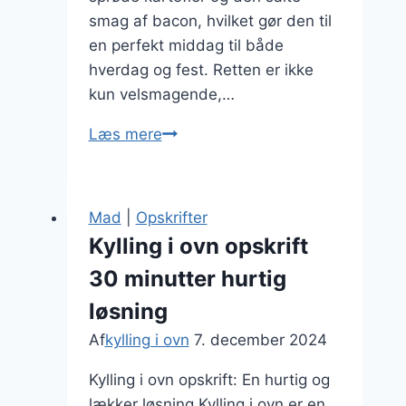
smag af bacon, hvilket gør den til
en perfekt middag til både
hverdag og fest. Retten er ikke
kun velsmagende,…
Kylling
Læs mere
i
ovn
med
Mad
|
Opskrifter
kartofler
Kylling i ovn opskrift
og
30 minutter hurtig
bacon
løsning
Af
kylling i ovn
7. december 2024
Kylling i ovn opskrift: En hurtig og
lækker løsning Kylling i ovn er en