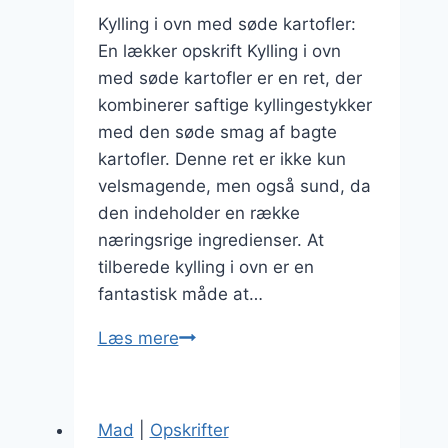
Kylling i ovn med søde kartofler:
En lækker opskrift Kylling i ovn
med søde kartofler er en ret, der
kombinerer saftige kyllingestykker
med den søde smag af bagte
kartofler. Denne ret er ikke kun
velsmagende, men også sund, da
den indeholder en række
næringsrige ingredienser. At
tilberede kylling i ovn er en
fantastisk måde at…
Kylling
Læs mere
i
ovn
med
Mad
|
Opskrifter
søde