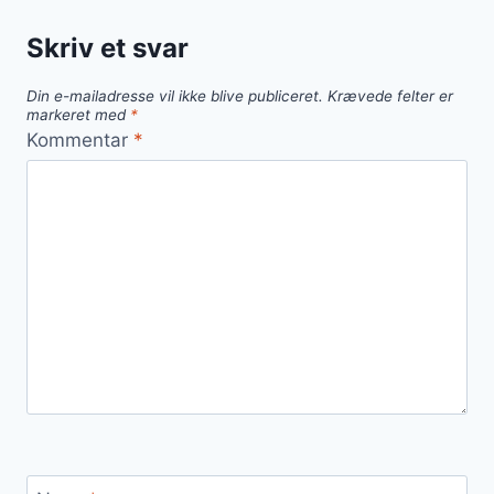
grøntsager
Skriv et svar
til
fest
Din e-mailadresse vil ikke blive publiceret.
Krævede felter er
markeret med
*
Kommentar
*