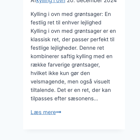
Af
kylling i ovn
20. december 2024
Kylling i ovn med grøntsager: En
festlig ret til enhver lejlighed
Kylling i ovn med grøntsager er en
klassisk ret, der passer perfekt til
festlige lejligheder. Denne ret
kombinerer saftig kylling med en
række farverige grøntsager,
hvilket ikke kun gør den
velsmagende, men også visuelt
tiltalende. Det er en ret, der kan
tilpasses efter sæsonens…
Kylling
Læs mere
i
ovn
med