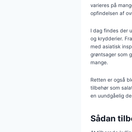
varieres på mange
opfindelsen af ov
I dag findes der u
og krydderier. Fr
med asiatisk insp
grøntsager som gu
mange.
Retten er også bl
tilbehør som salate
en uundgåelig d
Sådan tilb