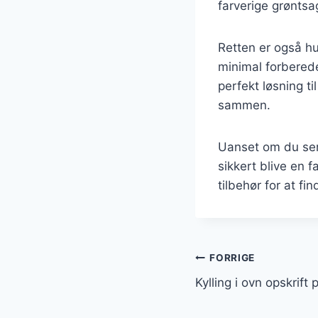
farverige grøntsa
Retten er også hu
minimal forbered
perfekt løsning t
sammen.
Uanset om du serve
sikkert blive en f
tilbehør for at f
Indlægsnavi
FORRIGE
Kylling i ovn opskrift