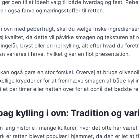
 gør den til et ideelt valg til både hverdag og fest. Peber
en også farve og næringsstoffer til retten.
g i ovn med peberfrugt, skal du vælge friske ingredienser.
øj kvalitet, da dette vil påvirke smagen og teksturen af 
ngelår, bryst eller en hel kylling, alt efter hvad du foret
 varieres i farve, hvilket giver en flot præsentation.
an også gøre en stor forskel. Overvej at bruge olivenoli
skellige krydderier for at fremhæve smagen af både kylli
i et par timer eller natten over for at opnå det bedste re
bag kylling i ovn: Tradition og var
en lang historie i mange kulturer, hvor det ofte har været 
rk er retten blevet populær i hjemmet, da den er let at 