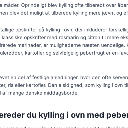
 måder. Oprindeligt blev kylling ofte tilberedt over åb
nen blev det muligt at tilberede kylling mere jævnt og ef
tallige opskrifter på kylling i ovn, der inkluderer forskell
a klassiske opskrifter med rosmarin og citron til mere eks
irerede marinader, er mulighederne næsten uendelige. K
lerødder, kartofler og selvfølgelig peberfrugt er en favo
evet en del af festlige anledninger, hvor den ofte serv
r, ris eller kartofler. Den alsidighed, som kylling i ovn ti
el af mange danske middagsborde.
ereder du kylling i ovn med pebe