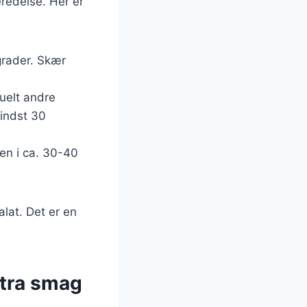
eredelse. Her er
grader. Skær
tuelt andre
mindst 30
nen i ca. 30-40
alat. Det er en
stra smag