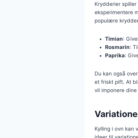
Krydderier spiller
eksperimentere m
populære krydderie
Timian
: Give
Rosmarin
: T
Paprika
: Giv
Du kan også overv
et friskt pift. At
vil imponere dine
Variatione
Kylling i ovn kan 
ideer til variatio