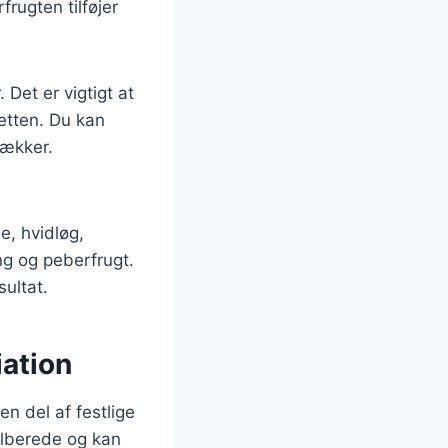
frugten tilføjer
 Det er vigtigt at
retten. Du kan
rækker.
e, hvidløg,
ng og peberfrugt.
sultat.
iation
en del af festlige
tilberede og kan