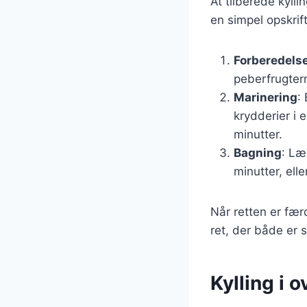
At tilberede kyll
en simpel opskrift
Forberedelse
peberfrugtern
Marinering
:
krydderier i 
minutter.
Bagning
: Læ
minutter, elle
Når retten er færd
ret, der både er s
Kylling i 