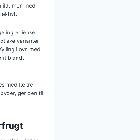
en ild, men med
fektivt.
ige ingredienser
otiske varianter
ylling i ovn med
rit blandt
eres med lækre
lbyder, gør den til
rfrugt