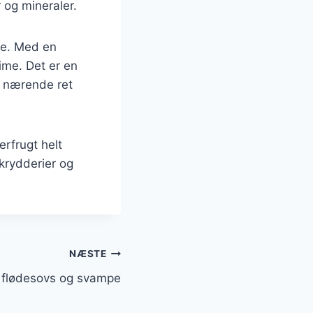
r og mineraler.
age. Med en
ime. Det er en
g nærende ret
erfrugt helt
 krydderier og
NÆSTE
d flødesovs og svampe