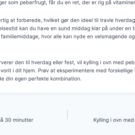
ger som peberfrugt, får du en ret, der er rig på vitamine
rtig at forberede, hvilket gør den ideel til travle hverd
elsestid kan du have en sund middag klar på under en t
il familiemiddage, hvor alle kan nyde en velsmagende o
rer den til hverdag eller fest, vil kylling i ovn med peb
avorit i dit hjem. Prøv at eksperimentere med forskellige
inde din egen perfekte kombination.
gation
 på 30 minutter
Kylling i ovn me