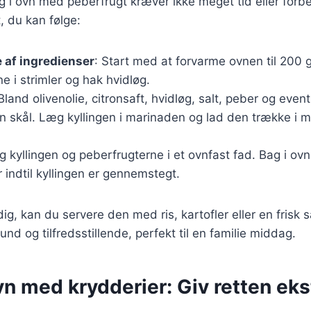
ing i ovn med peberfrugt kræver ikke meget tid eller forb
, du kan følge:
 af ingredienser
: Start med at forvarme ovnen til 200 
e i strimler og hak hvidløg.
 Bland olivenolie, citronsaft, hvidløg, salt, peber og even
en skål. Læg kyllingen i marinaden og lad den trække i 
g kyllingen og peberfrugterne i et ovnfast fad. Bag i ov
r indtil kyllingen er gennemstegt.
ig, kan du servere den med ris, kartofler eller en frisk s
und og tilfredsstillende, perfekt til en familie middag.
ovn med krydderier: Giv retten ek