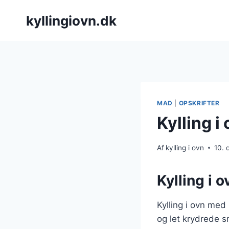
Fortsæt
kyllingiovn.dk
til
indhold
MAD
|
OPSKRIFTER
Kylling 
Af
kylling i ovn
10.
Kylling i 
Kylling i ovn med
og let krydrede 