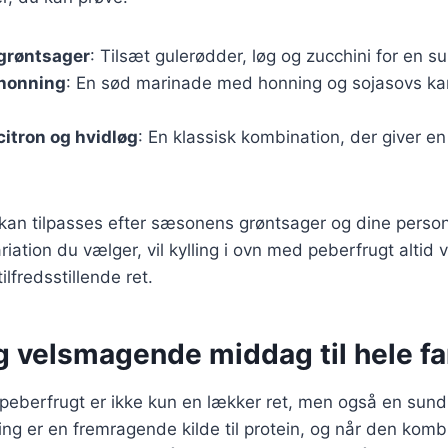
 grøntsager
: Tilsæt gulerødder, løg og zucchini for en s
 honning
: En sød marinade med honning og sojasovs ka
citron og hvidløg
: En klassisk kombination, der giver en 
 kan tilpasses efter sæsonens grøntsager og dine person
riation du vælger, vil kylling i ovn med peberfrugt altid
lfredsstillende ret.
g velsmagende middag til hele fa
 peberfrugt er ikke kun en lækker ret, men også en sund
lling er en fremragende kilde til protein, og når den ko