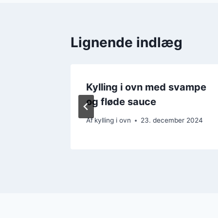
Lignende indlæg
illet
Kylling i ovn med svampe
og fløde sauce
er 2024
Af
kylling i ovn
23. december 2024