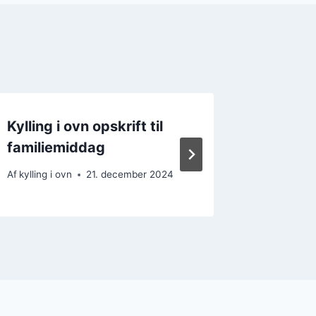
Kylling i ovn opskrift til
Kylling
familiemiddag
og sen
Af
kylling i ovn
21. december 2024
Af
kylling i