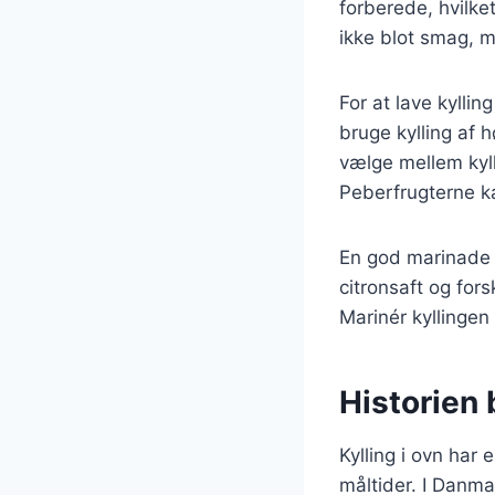
forberede, hvilket
ikke blot smag, m
For at lave kyllin
bruge kylling af h
vælge mellem kylli
Peberfrugterne kan
En god marinade k
citronsaft og for
Marinér kyllingen 
Historien 
Kylling i ovn har 
måltider. I Danma