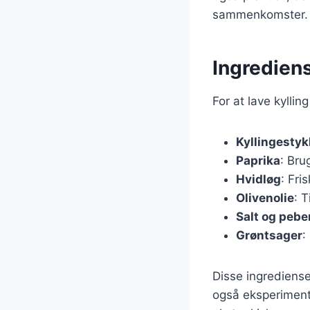
sammenkomster.
Ingrediens
For at lave kylli
Kyllingestyk
Paprika
: Bru
Hvidløg
: Fri
Olivenolie
: 
Salt og pebe
Grøntsager
:
Disse ingrediense
også eksperimente