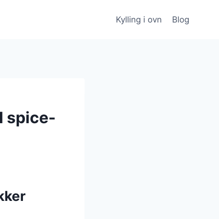
Kylling i ovn
Blog
l spice-
kker