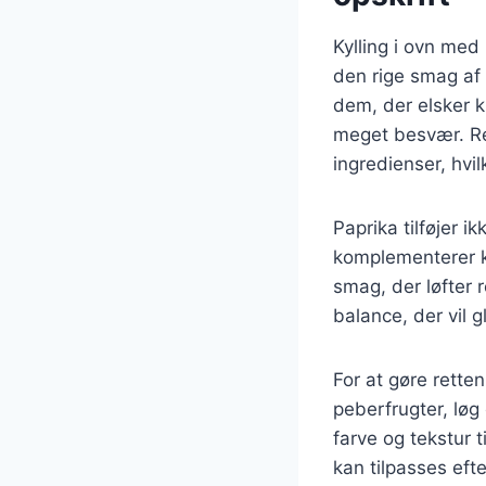
Kylling i ovn med
den rige smag af 
dem, der elsker 
meget besvær. Re
ingredienser, hvi
Paprika tilføjer 
komplementerer k
smag, der løfter 
balance, der vil 
For at gøre rette
peberfrugter, løg
farve og tekstur t
kan tilpasses eft