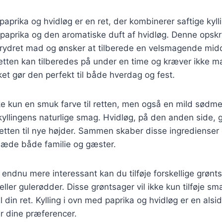
 paprika og hvidløg er en ret, der kombinerer saftige ky
paprika og den aromatiske duft af hvidløg. Denne opskrift
krydret mad og ønsker at tilberede en velsmagende mid
tten kan tilberedes på under en time og kræver ikke 
lket gør den perfekt til både hverdag og fest.
ikke kun en smuk farve til retten, men også en mild sødme
yllingens naturlige smag. Hvidløg, på den anden side, 
retten til nye højder. Sammen skaber disse ingrediense
glæde både familie og gæster.
n endnu mere interessant kan du tilføje forskellige grøn
 eller gulerødder. Disse grøntsager vil ikke kun tilføje 
il din ret. Kylling i ovn med paprika og hvidløg er en alsid
er dine præferencer.