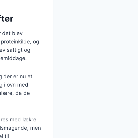
fter
r det blev
 proteinkilde, og
ev saftigt og
liemiddage.
g der er nu et
ing i ovn med
pulære, da de
rveres med lækre
 velsmagende, men
 til