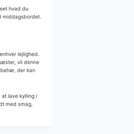
nset hvad du
ved middagsbordet.
 enhver lejlighed.
gæster, vil denne
lbehør, der kan
t lave kylling i
yldt med smag,