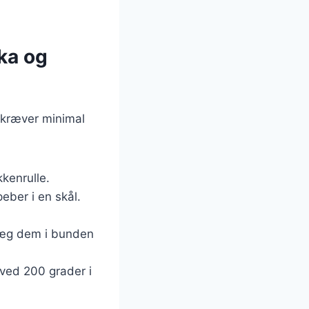
ika og
r kræver minimal
kenrulle.
peber i en skål.
læg dem i bunden
 ved 200 grader i