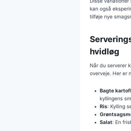
Disse variationer
kan også eksperim
tilføje nye smags
Serverings
hvidløg
Når du serverer k
overveje. Her er 
Bagte kartof
kyllingens s
Ris
: Kylling 
Grøntsagsm
Salat
: En fri