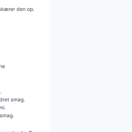
 skærer den op.
ine
.
ydret smag.
mi.
 smag.