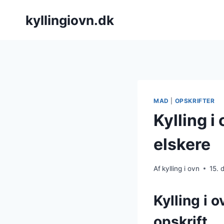
Fortsæt
kyllingiovn.dk
til
indhold
MAD
|
OPSKRIFTER
Kylling i
elskere
Af
kylling i ovn
15.
Kylling i 
opskrift