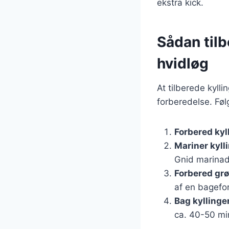
ekstra kick.
Sådan tilb
hvidløg
At tilberede kyll
forberedelse. Følg 
Forbered kyl
Mariner kyll
Gnid marinade
Forbered gr
af en bagefo
Bag kyllinge
ca. 40-50 min