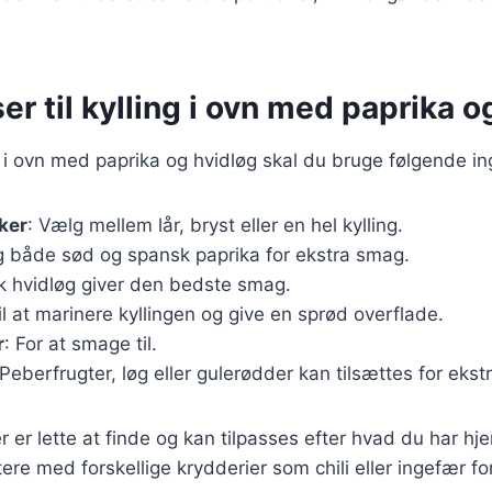
er til kylling i ovn med paprika o
ng i ovn med paprika og hvidløg skal du bruge følgende in
ker
: Vælg mellem lår, bryst eller en hel kylling.
g både sød og spansk paprika for ekstra smag.
sk hvidløg giver den bedste smag.
Til at marinere kyllingen og give en sprød overflade.
r
: For at smage til.
 Peberfrugter, løg eller gulerødder kan tilsættes for eks
r er lette at finde og kan tilpasses efter hvad du har h
re med forskellige krydderier som chili eller ingefær for