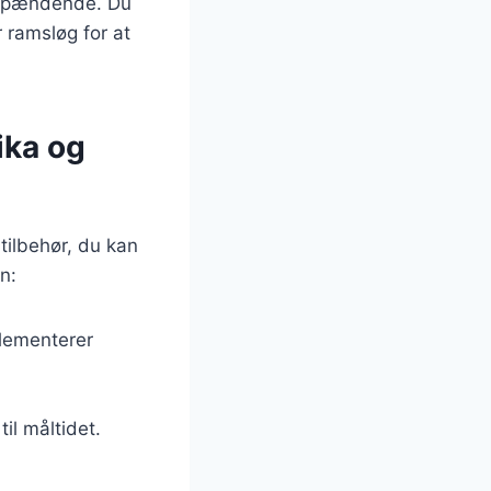
e spændende. Du
 ramsløg for at
ika og
tilbehør, du kan
n:
plementerer
il måltidet.