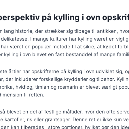
perspektiv på kylling i ovn opskri
en lang historie, der strækker sig tilbage til antikken, hvo
delikatesse. I mange kulturer har kylling været en vigtig
 har været en populær metode til at sikre, at kødet forbl
r kylling i ovn blevet en fast bestanddel af mange fami
ste årtier har opskrifterne på kylling i ovn udviklet sig, o
r, der inkluderer forskellige krydderier og tilbehør. Kyll
prika, hvidløg, timian og rosmarin er blevet særligt po
dimension til retten.
også blevet en del af festlige måltider, hvor den ofte se
e kartofler, ris eller grøntsager. Denne ret er ikke kun
den kan tilberedes i store portioner, hvilket gør den ideel