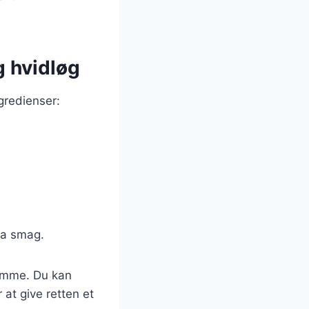
g hvidløg
gredienser:
tra smag.
jemme. Du kan
 at give retten et