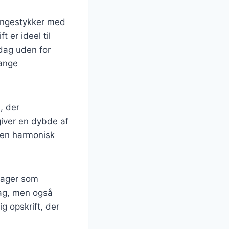
llingestykker med
 er ideel til
dag uden for
mange
, der
giver en dybde af
r en harmonisk
tsager som
smag, men også
ig opskrift, der