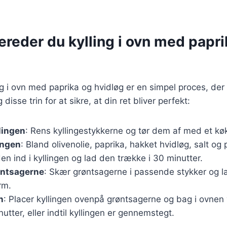
ereder du kylling i ovn med papr
ing i ovn med paprika og hvidløg er en simpel proces, de
disse trin for at sikre, at din ret bliver perfekt:
lingen
: Rens kyllingestykkerne og tør dem af med et køk
ingen
: Bland olivenolie, paprika, hakket hvidløg, salt og 
n ind i kyllingen og lad den trække i 30 minutter.
øntsagerne
: Skær grøntsagerne i passende stykker og 
rm.
n
: Placer kyllingen ovenpå grøntsagerne og bag i ovnen
utter, eller indtil kyllingen er gennemstegt.