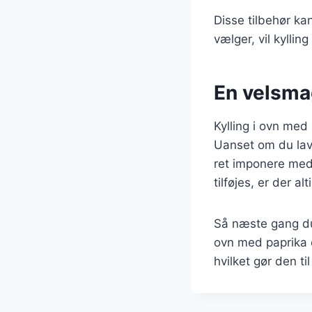
Disse tilbehør ka
vælger, vil kylli
En velsmag
Kylling i ovn med 
Uanset om du lave
ret imponere med
tilføjes, er der a
Så næste gang du 
ovn med paprika o
hvilket gør den ti