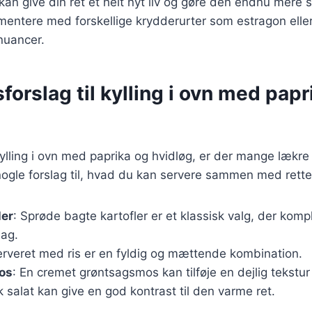
 kan give din ret et helt nyt liv og gøre den endnu mer
entere med forskellige krydderurter som estragon eller
nuancer.
forslag til kylling i ovn med papr
ylling i ovn med paprika og hvidløg, er der mange lækre 
nogle forslag til, hvad du kan servere sammen med rette
ler
: Sprøde bagte kartofler er et klassisk valg, der kom
mag.
serveret med ris er en fyldig og mættende kombination.
os
: En cremet grøntsagsmos kan tilføje en dejlig tekstur t
sk salat kan give en god kontrast til den varme ret.