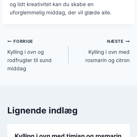
og lidt kreativitet kan du skabe en
uforglemmelig middag, der vil glæde alle.
Indlægsnavigation
FORRIGE
NÆSTE
Kylling i ovn og
Kylling i ovn med
rodfrugter til sund
rosmarin og citron
middag
Lignende indlæg
Kylling i ovn med timian og rosmarin