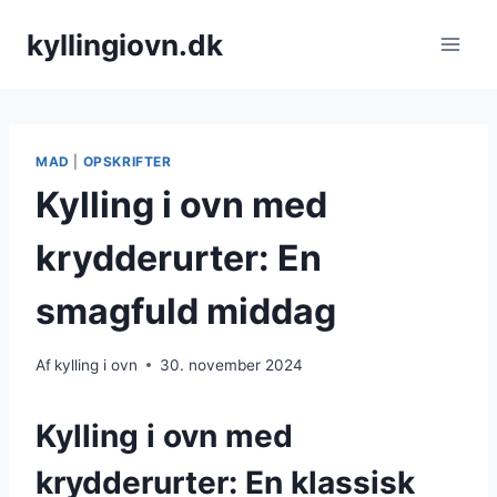
Fortsæt
kyllingiovn.dk
til
indhold
MAD
|
OPSKRIFTER
Kylling i ovn med
krydderurter: En
smagfuld middag
Af
kylling i ovn
30. november 2024
Kylling i ovn med
krydderurter: En klassisk