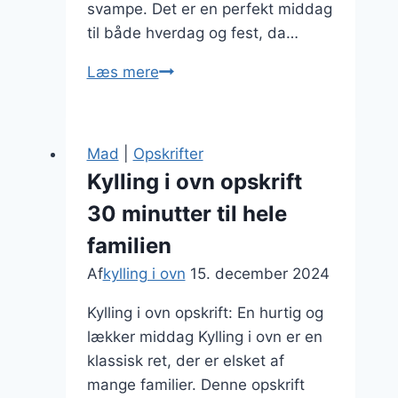
svampe. Det er en perfekt middag
til både hverdag og fest, da…
Kylling
Læs mere
i
ovn
med
Mad
|
Opskrifter
flødesovs
Kylling i ovn opskrift
og
30 minutter til hele
svampe
familien
Af
kylling i ovn
15. december 2024
Kylling i ovn opskrift: En hurtig og
lækker middag Kylling i ovn er en
klassisk ret, der er elsket af
mange familier. Denne opskrift