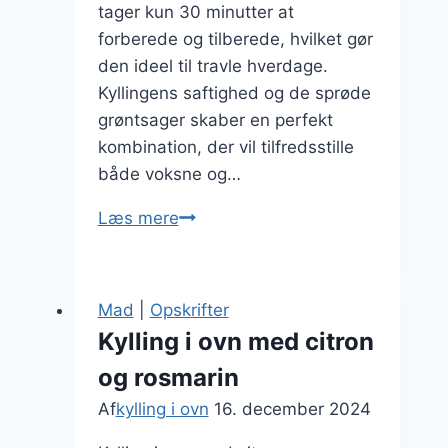
tager kun 30 minutter at
forberede og tilberede, hvilket gør
den ideel til travle hverdage.
Kyllingens saftighed og de sprøde
grøntsager skaber en perfekt
kombination, der vil tilfredsstille
både voksne og…
Kylling
Læs mere
i
ovn
opskrift
Mad
|
Opskrifter
30
Kylling i ovn med citron
minutter
og rosmarin
til
hele
Af
kylling i ovn
16. december 2024
familien