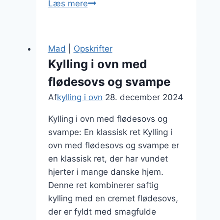
Kylling
Læs mere
i
ovn
opskrift
Mad
|
Opskrifter
30
Kylling i ovn med
minutter
flødesovs og svampe
til
travle
Af
kylling i ovn
28. december 2024
dage
Kylling i ovn med flødesovs og
svampe: En klassisk ret Kylling i
ovn med flødesovs og svampe er
en klassisk ret, der har vundet
hjerter i mange danske hjem.
Denne ret kombinerer saftig
kylling med en cremet flødesovs,
der er fyldt med smagfulde