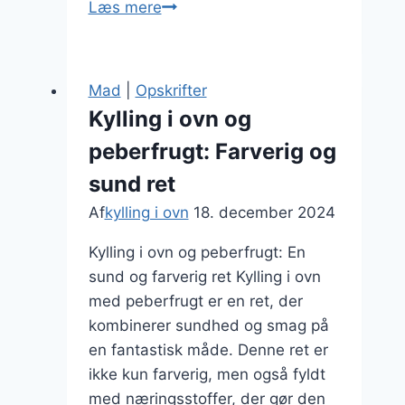
Kylling
Læs mere
i
ovn
stegt
Mad
|
Opskrifter
på
Kylling i ovn og
skindet
peberfrugt: Farverig og
for
ekstra
sund ret
sprødhed
Af
kylling i ovn
18. december 2024
Kylling i ovn og peberfrugt: En
sund og farverig ret Kylling i ovn
med peberfrugt er en ret, der
kombinerer sundhed og smag på
en fantastisk måde. Denne ret er
ikke kun farverig, men også fyldt
med næringsstoffer, der gør den