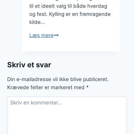
til et ideelt valg til både hverdag
og fest. Kylling er en fremragende
kilde…
Kylling
Læs mere
i
ovn
og
Skriv et svar
peberfrugt:
Farverig
Din e-mailadresse vil ikke blive publiceret.
og
Krævede felter er markeret med
*
sund
ret