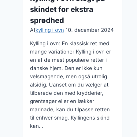
og
skindet for ekstra
rosmarin
sprødhed
Af
kylling i ovn
10. december 2024
Kylling i ovn: En klassisk ret med
mange variationer Kylling i ovn er
en af de mest populære retter i
danske hjem. Den er ikke kun
velsmagende, men også utrolig
alsidig. Uanset om du vælger at
tilberede den med krydderier,
grøntsager eller en lækker
marinade, kan du tilpasse retten
til enhver smag. Kyllingens skind
kan…