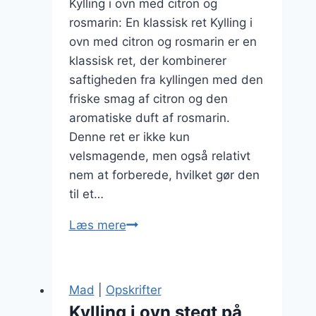
Kylling i ovn med citron og
rosmarin: En klassisk ret Kylling i
ovn med citron og rosmarin er en
klassisk ret, der kombinerer
saftigheden fra kyllingen med den
friske smag af citron og den
aromatiske duft af rosmarin.
Denne ret er ikke kun
velsmagende, men også relativt
nem at forberede, hvilket gør den
til et…
Kylling
Læs mere
i
ovn
med
Mad
|
Opskrifter
citron
Kylling i ovn stegt på