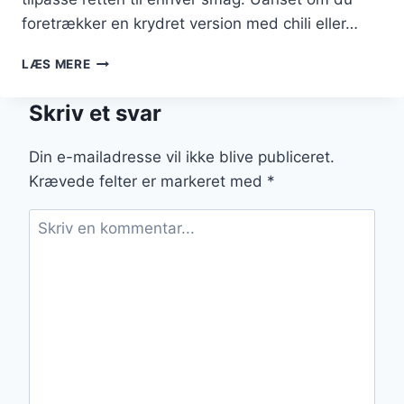
foretrækker en krydret version med chili eller…
KYLLING
LÆS MERE
I
OVN
Skriv et svar
MED
KRYDDERIER
OG
Din e-mailadresse vil ikke blive publiceret.
URTER
Krævede felter er markeret med
*