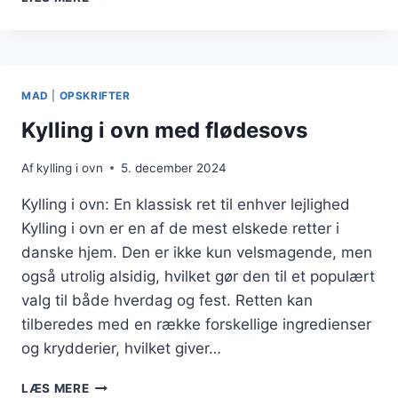
I
OVN
MED
INGEFÆR
OG
MAD
|
OPSKRIFTER
GRØNT
Kylling i ovn med flødesovs
Af
kylling i ovn
5. december 2024
Kylling i ovn: En klassisk ret til enhver lejlighed
Kylling i ovn er en af de mest elskede retter i
danske hjem. Den er ikke kun velsmagende, men
også utrolig alsidig, hvilket gør den til et populært
valg til både hverdag og fest. Retten kan
tilberedes med en række forskellige ingredienser
og krydderier, hvilket giver…
KYLLING
LÆS MERE