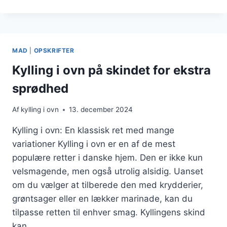
I
OVN
MED
FLØDESOVS
MAD
|
OPSKRIFTER
Kylling i ovn på skindet for ekstra
sprødhed
Af
kylling i ovn
13. december 2024
Kylling i ovn: En klassisk ret med mange
variationer Kylling i ovn er en af de mest
populære retter i danske hjem. Den er ikke kun
velsmagende, men også utrolig alsidig. Uanset
om du vælger at tilberede den med krydderier,
grøntsager eller en lækker marinade, kan du
tilpasse retten til enhver smag. Kyllingens skind
kan…