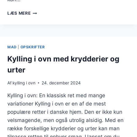
KYLLING
LÆS MERE
I
OVN
PÅ
SKINDET
FOR
MAD
|
OPSKRIFTER
EKSTRA
SPRØDHED
Kylling i ovn med krydderier og
urter
Af
kylling i ovn
24. december 2024
Kylling i ovn: En klassisk ret med mange
variationer Kylling i ovn er en af de mest
populære retter i danske hjem. Den er ikke kun
velsmagende, men også utrolig alsidig. Med en
række forskellige krydderier og urter kan man
tilpasse retten til enhver smag. Uanset om du