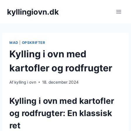
Fortsæt
kyllingiovn.dk
til
indhold
MAD
|
OPSKRIFTER
Kylling i ovn med
kartofler og rodfrugter
Af
kylling i ovn
18. december 2024
Kylling i ovn med kartofler
og rodfrugter: En klassisk
ret