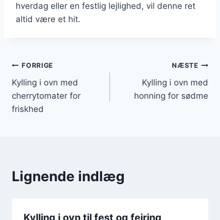
hverdag eller en festlig lejlighed, vil denne ret
altid være et hit.
Indlægsnavigation
FORRIGE
NÆSTE
Kylling i ovn med
Kylling i ovn med
cherrytomater for
honning for sødme
friskhed
Lignende indlæg
Kylling i ovn til fest og fejring