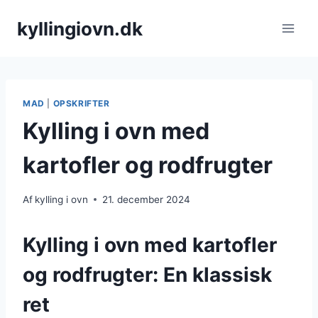
Fortsæt
kyllingiovn.dk
til
indhold
MAD
|
OPSKRIFTER
Kylling i ovn med
kartofler og rodfrugter
Af
kylling i ovn
21. december 2024
Kylling i ovn med kartofler
og rodfrugter: En klassisk
ret