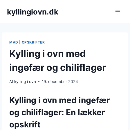
Fortsæt
kyllingiovn.dk
til
indhold
MAD
|
OPSKRIFTER
Kylling i ovn med
ingefær og chiliflager
Af
kylling i ovn
19. december 2024
Kylling i ovn med ingefær
og chiliflager: En lækker
opskrift