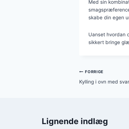
Med sin kombinati
smagspræferencer.
skabe din egen u
Uanset hvordan du
sikkert bringe glæ
Indlægsnavi
FORRIGE
Kylling i ovn med sv
Lignende indlæg