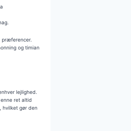
ra
mag.
e præferencer.
honning og timian
enhver lejlighed.
enne ret altid
 hvilket gør den