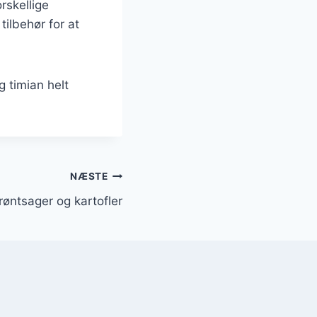
rskellige
ilbehør for at
g timian helt
NÆSTE
røntsager og kartofler