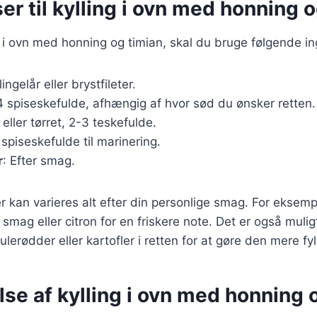
er til kylling i ovn med honning 
ng i ovn med honning og timian, skal du bruge følgende i
lingelår eller brystfileter.
4 spiseskefulde, afhængig af hvor sød du ønsker retten.
k eller tørret, 2-3 teskefulde.
 spiseskefulde til marinering.
r
: Efter smag.
r kan varieres alt efter din personlige smag. For eksempe
 smag eller citron for en friskere note. Det er også mulig
erødder eller kartofler i retten for at gøre den mere fyl
se af kylling i ovn med honning 