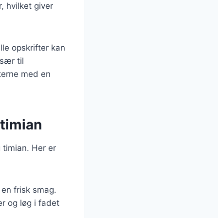
 hvilket giver
le opskrifter kan
sær til
sterne med en
 timian
 timian. Her er
r en frisk smag.
r og løg i fadet