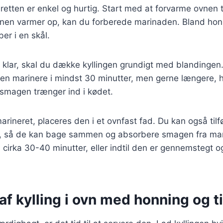
retten er enkel og hurtig. Start med at forvarme ovnen t
nen varmer op, kan du forberede marinaden. Bland honni
ber i en skål.
klar, skal du dække kyllingen grundigt med blandingen.
ngen marinere i mindst 30 minutter, men gerne længere, h
t smagen trænger ind i kødet.
marineret, placeres den i et ovnfast fad. Du kan også til
n, så de kan bage sammen og absorbere smagen fra ma
i cirka 30-40 minutter, eller indtil den er gennemstegt o
.
af kylling i ovn med honning og t