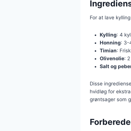
Ingrediens
For at lave kylli
Kylling
: 4 kyl
Honning
: 3-
Timian
: Fris
Olivenolie
: 2
Salt og pebe
Disse ingrediense
hvidløg for ekstra
grøntsager som gul
Forberedel