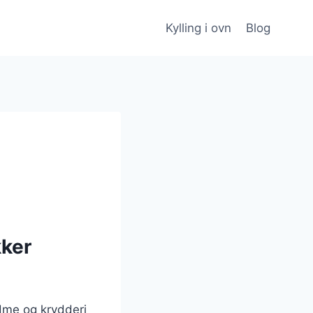
Kylling i ovn
Blog
kker
ødme og krydderi