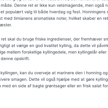
g måde. Denne ret er ikke kun velsmagende, men også n
il et populært valg til både hverdag og fest. Honningen
t med timianens aromatiske noter, hvilket skaber en ret
gæster.
 ret skal du bruge friske ingredienser, der fremhæver 
vigtigt at vælge en god kvalitet kylling, da dette vil påvi
e mellem forskellige kyllingedele, men kyllingelår eller b
 denne opskrift.
 kyllingen, kan du overveje at marinere den i honning og 
nsivere smagen. Dette vil også hjælpe med at gøre kyllin
n med en side af bagte grøntsager eller en frisk salat fo