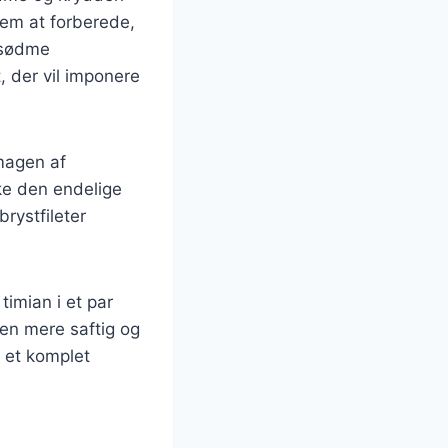
em at forberede,
s sødme
, der vil imponere
smagen af
rke den endelige
rystfileter
timian i et par
gen mere saftig og
r et komplet