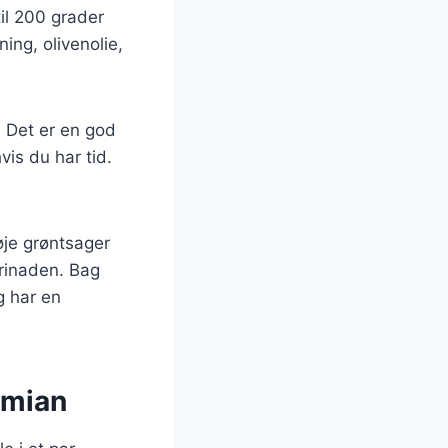
il 200 grader
ng, olivenolie,
 Det er en god
vis du har tid.
føje grøntsager
rinaden. Bag
g har en
imian