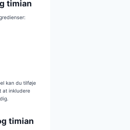
og timian
ngredienser:
l kan du tilføje
t at inkludere
dig.
og timian