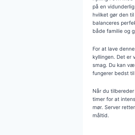
på en vidunderli
hvilket gør den t
balanceres perfek
både familie og 
For at lave denne
kyllingen. Det er 
smag. Du kan vælg
fungerer bedst til
Når du tilbereder
timer for at inte
mør. Server rette
måltid.