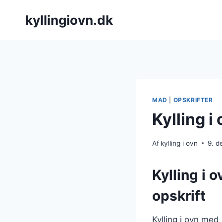
Fortsæt
kyllingiovn.dk
til
indhold
MAD
|
OPSKRIFTER
Kylling 
Af
kylling i ovn
9. 
Kylling i 
opskrift
Kylling i ovn med