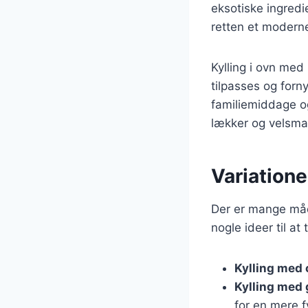
eksotiske ingredi
retten et moderne
Kylling i ovn med
tilpasses og forn
familiemiddage o
lækker og velsma
Variatione
Der er mange måde
nogle ideer til at 
Kylling med 
Kylling med
for en mere fy