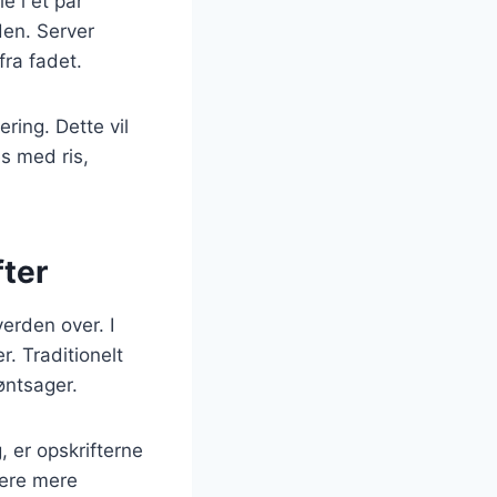
e i et par
den. Server
ra fadet.
ering. Dette vil
s med ris,
fter
verden over. I
. Traditionelt
øntsager.
 er opskrifterne
udere mere