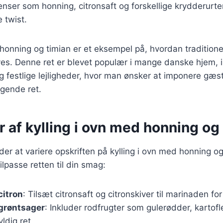
enser som honning, citronsaft og forskellige krydderurter,
 twist.
 honning og timian er et eksempel på, hvordan traditionel
yes. Denne ret er blevet populær i mange danske hjem, i
g festlige lejligheder, hvor man ønsker at imponere gæ
gende ret.
r af kylling i ovn med honning og
r at variere opskriften på kylling i ovn med honning og
tilpasse retten til din smag:
citron
: Tilsæt citronsaft og citronskiver til marinaden fo
 grøntsager
: Inkluder rodfrugter som gulerødder, kartofle
ldig ret.