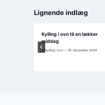
Lignende indlæg
 som en
Kylling i ovn til en lækker
on
middag
er 2024
Af
kylling i ovn
19. december 2024