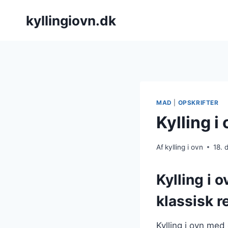
Fortsæt
kyllingiovn.dk
til
indhold
MAD
|
OPSKRIFTER
Kylling i
Af
kylling i ovn
18.
Kylling i 
klassisk r
Kylling i ovn med