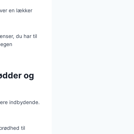
iver en lækker
nser, du har til
 egen
rødder og
 mere indbydende.
sprødhed til