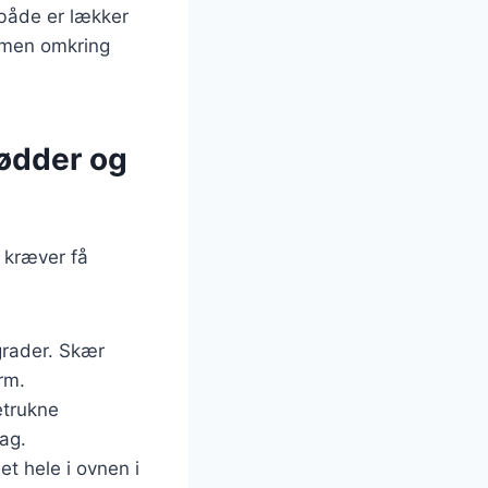
 både er lækker
ammen omkring
rødder og
r kræver få
grader. Skær
rm.
etrukne
mag.
t hele i ovnen i