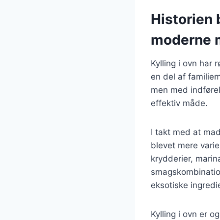
Historien 
moderne 
Kylling i ovn har
en del af familiem
men med indførels
effektiv måde.
I takt med at madl
blevet mere varier
krydderier, marin
smagskombination
eksotiske ingredi
Kylling i ovn er o