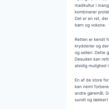
madkultur i mang
kombinerer protei
Det er en ret, de
børn og voksne.
Retten er kendt f
krydderier og de
og selleri. Dette
Desuden kan rette
alsidig mulighed 
En af de store fo
kan nemt forbere
andre gøremål. De
sundt og lækkert 