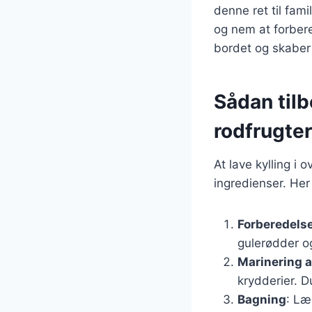
denne ret til fam
og nem at forber
bordet og skaber
Sådan tilb
rodfrugter
At lave kylling i
ingredienser. Her
Forberedelse
gulerødder o
Marinering a
krydderier. D
Bagning
: Læ