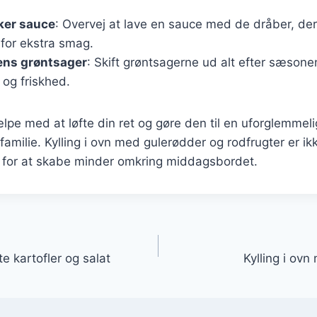
kker sauce
: Overvej at lave en sauce med de dråber, der 
for ekstra smag.
ns grøntsager
: Skift grøntsagerne ud alt efter sæsone
og friskhed.
ælpe med at løfte din ret og gøre den til en uforglemmeli
familie. Kylling i ovn med gulerødder og rodfrugter er ik
for at skabe minder omkring middagsbordet.
gation
e kartofler og salat
Kylling i ovn