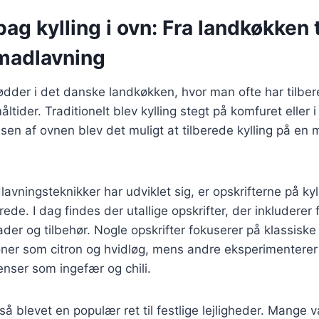
bag kylling i ovn: Fra landkøkken t
madlavning
 rødder i det danske landkøkken, hvor man ofte har tilber
åltider. Traditionelt blev kylling stegt på komfuret eller 
en af ovnen blev det muligt at tilberede kylling på en 
avningsteknikker har udviklet sig, er opskrifterne på kyl
ede. I dag findes der utallige opskrifter, der inkluderer 
ader og tilbehør. Nogle opskrifter fokuserer på klassiske
er som citron og hvidløg, mens andre eksperimentere
enser som ingefær og chili.
gså blevet en populær ret til festlige lejligheder. Mange 