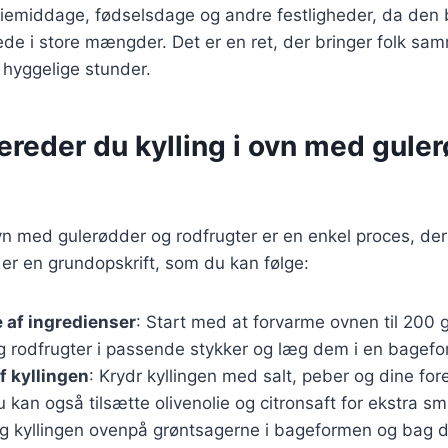
iliemiddage, fødselsdage og andre festligheder, da den
ede i store mængder. Det er en ret, der bringer folk s
 hyggelige stunder.
ereder du kylling i ovn med gule
 ovn med gulerødder og rodfrugter er en enkel proces, de
 er en grundopskrift, som du kan følge:
 af ingredienser
: Start med at forvarme ovnen til 200 
g rodfrugter i passende stykker og læg dem i en bagefo
f kyllingen
: Krydr kyllingen med salt, peber og dine for
u kan også tilsætte olivenolie og citronsaft for ekstra s
g kyllingen ovenpå grøntsagerne i bageformen og bag de