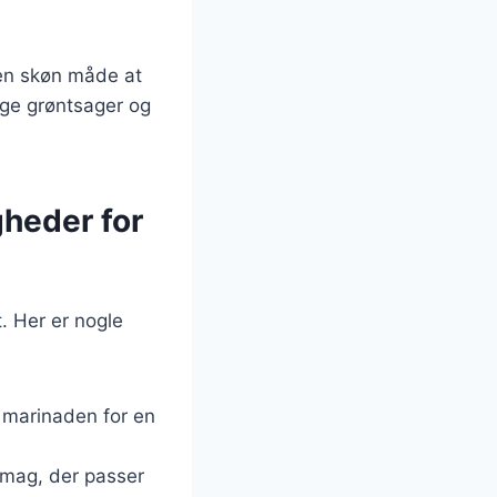
 en skøn måde at
ige grøntsager og
gheder for
t. Her er nogle
il marinaden for en
 smag, der passer