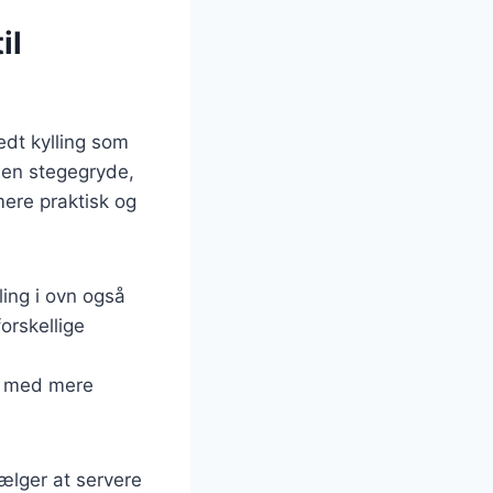
il
edt kylling som
i en stegegryde,
mere praktisk og
ling i ovn også
forskellige
r med mere
vælger at servere