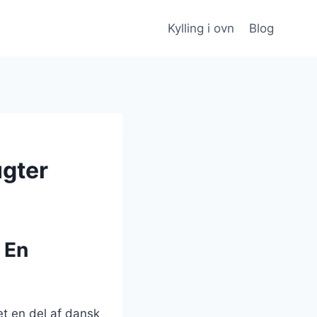
Kylling i ovn
Blog
ugter
 En
et en del af dansk