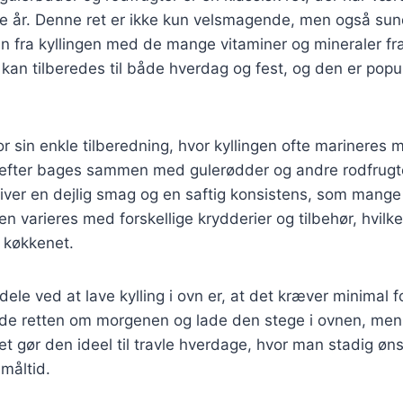
e år. Denne ret er ikke kun velsmagende, men også sun
n fra kyllingen med de mange vitaminer og mineraler fr
r kan tilberedes til både hverdag og fest, og den er pop
or sin enkle tilberedning, hvor kyllingen ofte marineres 
refter bages sammen med gulerødder og andre rodfrugt
 giver en dejlig smag og en saftig konsistens, som mange
n varieres med forskellige krydderier og tilbehør, hvilket
i køkkenet.
rdele ved at lave kylling i ovn er, at det kræver minimal
de retten om morgenen og lade den stege i ovnen, me
t gør den ideel til travle hverdage, hvor man stadig øns
måltid.