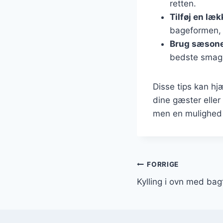
retten.
Tilføj en læ
bageformen, 
Brug sæsone
bedste smag 
Disse tips kan hj
dine gæster eller 
men en mulighed 
Indlægsnavi
FORRIGE
Kylling i ovn med bagt