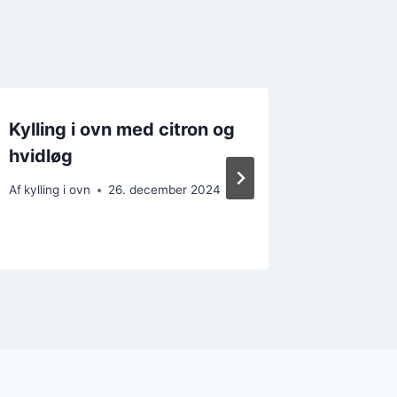
Kylling i ovn med citron og
Kylling
hvidløg
rodfrug
Af
kylling i ovn
26. december 2024
Af
kylling i