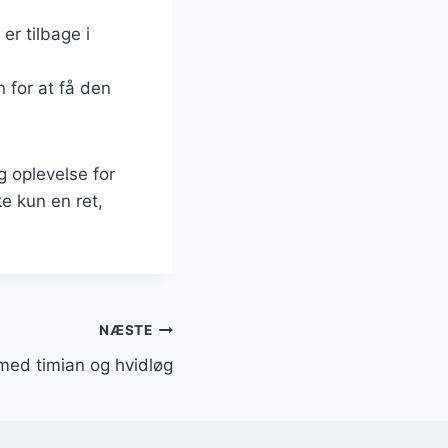
er tilbage i
n for at få den
g oplevelse for
ke kun en ret,
NÆSTE
 med timian og hvidløg