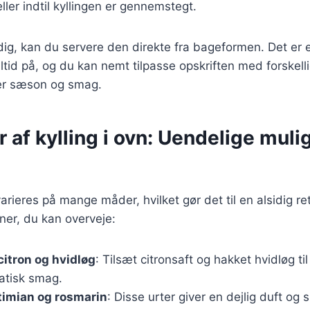
eller indtil kyllingen er gennemstegt.
dig, kan du servere den direkte fra bageformen. Det er
tid på, og du kan nemt tilpasse opskriften med forskell
ter sæson og smag.
r af kylling i ovn: Uendelige muli
varieres på mange måder, hvilket gør det til en alsidig re
ner, du kan overveje:
citron og hvidløg
: Tilsæt citronsaft og hakket hvidløg t
atisk smag.
timian og rosmarin
: Disse urter giver en dejlig duft og