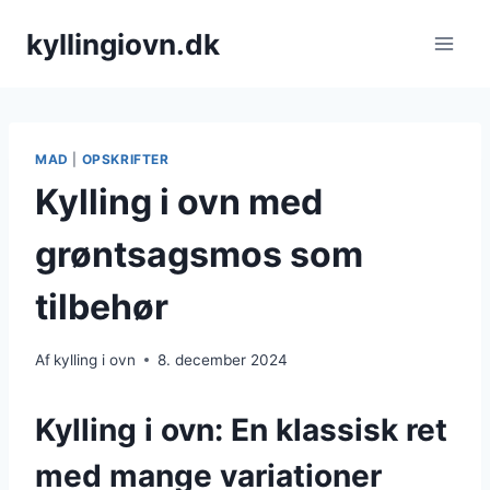
Fortsæt
kyllingiovn.dk
til
indhold
MAD
|
OPSKRIFTER
Kylling i ovn med
grøntsagsmos som
tilbehør
Af
kylling i ovn
8. december 2024
Kylling i ovn: En klassisk ret
med mange variationer