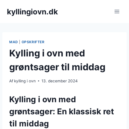
Fortsæt
kyllingiovn.dk
til
indhold
MAD
|
OPSKRIFTER
Kylling i ovn med
grøntsager til middag
Af
kylling i ovn
13. december 2024
Kylling i ovn med
grøntsager: En klassisk ret
til middag