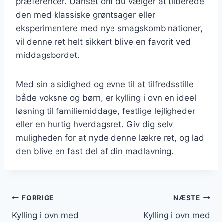
præferencer. Uanset om du vælger at tilberede
den med klassiske grøntsager eller
eksperimentere med nye smagskombinationer,
vil denne ret helt sikkert blive en favorit ved
middagsbordet.
Med sin alsidighed og evne til at tilfredsstille
både voksne og børn, er kylling i ovn en ideel
løsning til familiemiddage, festlige lejligheder
eller en hurtig hverdagsret. Giv dig selv
muligheden for at nyde denne lækre ret, og lad
den blive en fast del af din madlavning.
Indlægsnavigation
FORRIGE
NÆSTE
Kylling i ovn med
Kylling i ovn med