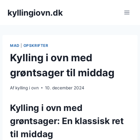
Fortsæt
kyllingiovn.dk
til
indhold
MAD
|
OPSKRIFTER
Kylling i ovn med
grøntsager til middag
Af
kylling i ovn
10. december 2024
Kylling i ovn med
grøntsager: En klassisk ret
til middag