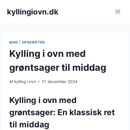
Fortsæt
kyllingiovn.dk
til
indhold
MAD
|
OPSKRIFTER
Kylling i ovn med
grøntsager til middag
Af
kylling i ovn
17. december 2024
Kylling i ovn med
grøntsager: En klassisk ret
til middag