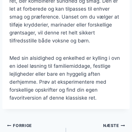
ret, der kombinerer sundhed og smag. Den er
let at forberede og kan tilpasses til enhver
smag og præference. Uanset om du vælger at
tilføje krydderier, marinader eller forskellige
grøntsager, vil denne ret helt sikkert
tilfredsstille både voksne og børn.
Med sin alsidighed og enkelhed er kylling i ovn
en ideel løsning til familiemiddage, festlige
lejligheder eller bare en hyggelig aften
derhjemme. Prøv at eksperimentere med
forskellige opskrifter og find din egen
favoritversion af denne klassiske ret.
Indlægsnavigation
FORRIGE
NÆSTE