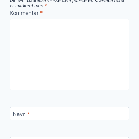
Din e-mailadresse vil ikke blive publiceret.
Krævede felter
er markeret med
*
Kommentar
*
Navn
*