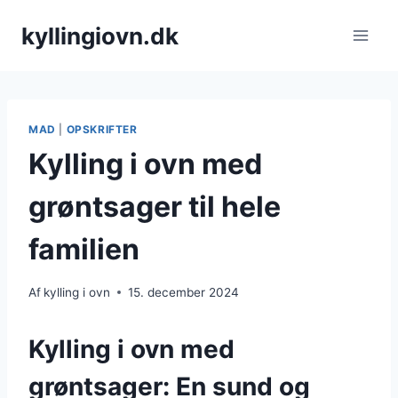
Fortsæt
kyllingiovn.dk
til
indhold
MAD
|
OPSKRIFTER
Kylling i ovn med
grøntsager til hele
familien
Af
kylling i ovn
15. december 2024
Kylling i ovn med
grøntsager: En sund og