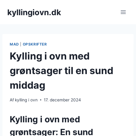
Fortsæt
kyllingiovn.dk
til
indhold
MAD
|
OPSKRIFTER
Kylling i ovn med
grøntsager til en sund
middag
Af
kylling i ovn
17. december 2024
Kylling i ovn med
grøntsager: En sund