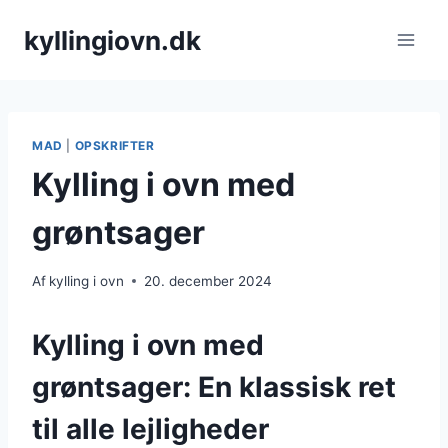
Fortsæt
kyllingiovn.dk
til
indhold
MAD
|
OPSKRIFTER
Kylling i ovn med
grøntsager
Af
kylling i ovn
20. december 2024
Kylling i ovn med
grøntsager: En klassisk ret
til alle lejligheder