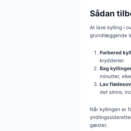
Sådan tilb
At lave kylling i
grundlæggende ing
Forbered kyl
krydderier.
Bag kyllinge
minutter, ell
Lav flødeso
det simre, ind
Når kyllingen er
yndlingssideretter
gæster.