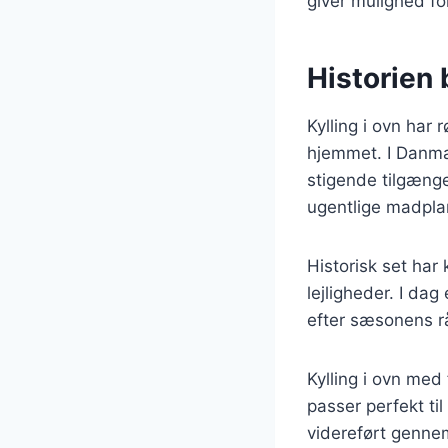
giver mulighed f
Historien 
Kylling i ovn har 
hjemmet. I Danmar
stigende tilgænge
ugentlige madpla
Historisk set har 
lejligheder. I dag
efter sæsonens rå
Kylling i ovn med
passer perfekt ti
videreført genne