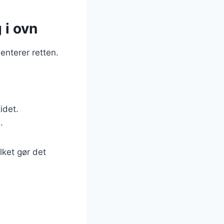
 i ovn
enterer retten.
idet.
.
lket gør det