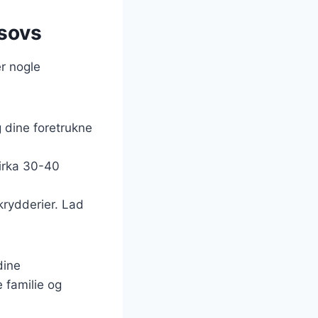
esovs
er nogle
g dine foretrukne
cirka 30-40
 krydderier. Lad
dine
e familie og