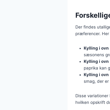
Forskellig
Der findes utallig
præferencer. Her 
Kylling i ov
sæsonens grøn
Kylling i ov
paprika kan g
Kylling i ov
smag, der er p
Disse variationer
hvilken opskrift d