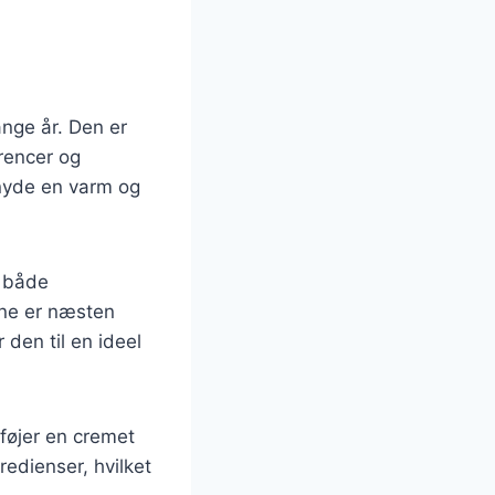
ange år. Den er
erencer og
 nyde en varm og
t både
rne er næsten
r den til en ideel
lføjer en cremet
redienser, hvilket