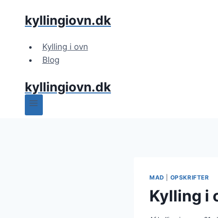
Fortsæt
kyllingiovn.dk
til
indhold
Kylling i ovn
Blog
kyllingiovn.dk
MAD
|
OPSKRIFTER
Kylling i