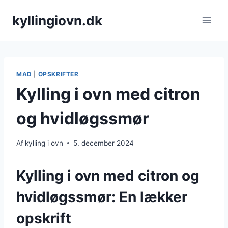
Fortsæt
kyllingiovn.dk
til
indhold
MAD
|
OPSKRIFTER
Kylling i ovn med citron
og hvidløgssmør
Af
kylling i ovn
5. december 2024
Kylling i ovn med citron og
hvidløgssmør: En lækker
opskrift