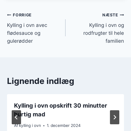
Indlægsnavigation
FORRIGE
NÆSTE
Kylling i ovn avec
Kylling i ovn og
flødesauce og
rodfrugter til hele
gulerødder
familien
Lignende indlæg
Kylling i ovn opskrift 30 minutter
hurtig mad
Af
kylling i ovn
1. december 2024