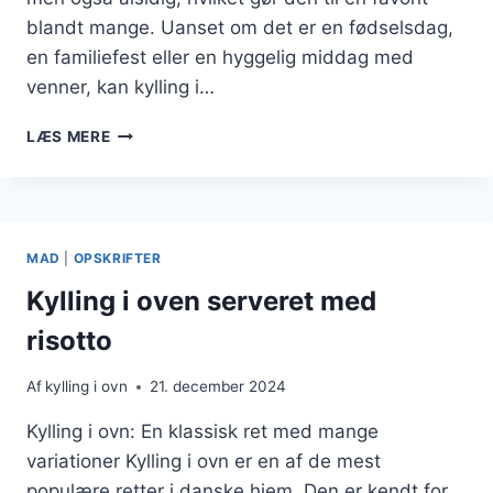
blandt mange. Uanset om det er en fødselsdag,
en familiefest eller en hyggelig middag med
venner, kan kylling i…
KYLLING
LÆS MERE
I
OVN
OPSKRIFT
TIL
FESTLIGE
MAD
|
OPSKRIFTER
LEJLIGHEDER
Kylling i oven serveret med
risotto
Af
kylling i ovn
21. december 2024
Kylling i ovn: En klassisk ret med mange
variationer Kylling i ovn er en af de mest
populære retter i danske hjem. Den er kendt for