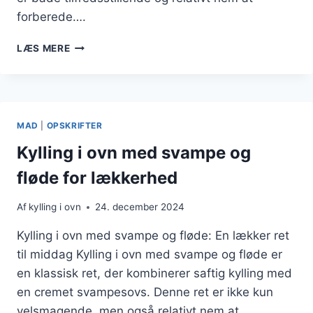
forberede….
KYLLING
LÆS MERE
I
OVN
MED
RISOTTO
OG
MAD
|
OPSKRIFTER
SVAMPE
SAUCE
Kylling i ovn med svampe og
fløde for lækkerhed
Af
kylling i ovn
24. december 2024
Kylling i ovn med svampe og fløde: En lækker ret
til middag Kylling i ovn med svampe og fløde er
en klassisk ret, der kombinerer saftig kylling med
en cremet svampesovs. Denne ret er ikke kun
velsmagende, men også relativt nem at