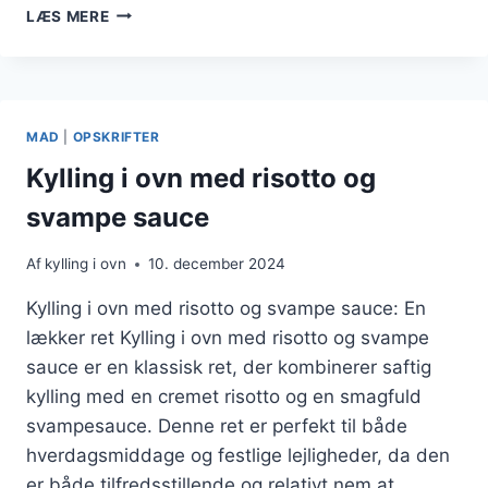
KYLLING
LÆS MERE
I
OVN
MED
FETAOST
MAD
|
OPSKRIFTER
Kylling i ovn med risotto og
svampe sauce
Af
kylling i ovn
10. december 2024
Kylling i ovn med risotto og svampe sauce: En
lækker ret Kylling i ovn med risotto og svampe
sauce er en klassisk ret, der kombinerer saftig
kylling med en cremet risotto og en smagfuld
svampesauce. Denne ret er perfekt til både
hverdagsmiddage og festlige lejligheder, da den
er både tilfredsstillende og relativt nem at