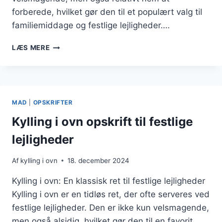
forberede, hvilket gør den til et populært valg til
familiemiddage og festlige lejligheder….
KYLLING
LÆS MERE
I
OVN
MED
SVAMPE
OG
MAD
|
OPSKRIFTER
FLØDE
FOR
Kylling i ovn opskrift til festlige
LÆKKERHED
lejligheder
Af
kylling i ovn
18. december 2024
Kylling i ovn: En klassisk ret til festlige lejligheder
Kylling i ovn er en tidløs ret, der ofte serveres ved
festlige lejligheder. Den er ikke kun velsmagende,
men også alsidig, hvilket gør den til en favorit