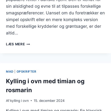
sin alsidighed og evne til at tilpasses forskellige
smagspræferencer. Uanset om du foretrækker en
simpel opskrift eller en mere kompleks version
med forskellige krydderier og grøntsager, er der
altid…
KYLLING
LÆS MERE
I
OVEN
SERVERET
MED
RISOTTO
MAD
|
OPSKRIFTER
Kylling i ovn med timian og
rosmarin
Af
kylling i ovn
15. december 2024
Kylling i ovn med timian og rosmarin: En klassisk