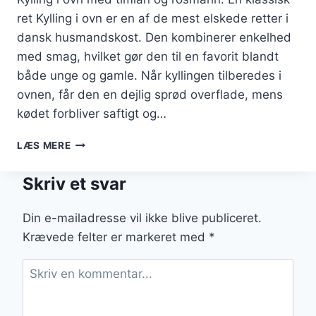
ret Kylling i ovn er en af de mest elskede retter i
dansk husmandskost. Den kombinerer enkelhed
med smag, hvilket gør den til en favorit blandt
både unge og gamle. Når kyllingen tilberedes i
ovnen, får den en dejlig sprød overflade, mens
kødet forbliver saftigt og…
KYLLING
LÆS MERE
I
OVN
Skriv et svar
MED
TIMIAN
OG
Din e-mailadresse vil ikke blive publiceret.
ROSMARIN
Krævede felter er markeret med
*