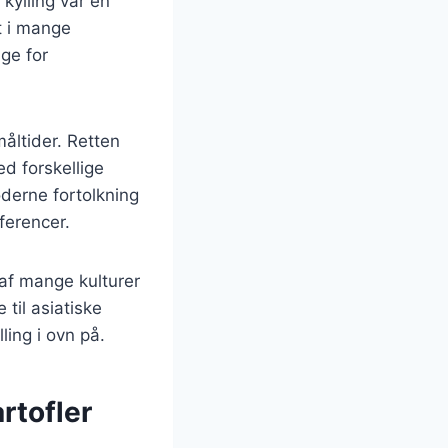
 kylling var en
t i mange
ge for
måltider. Retten
ed forskellige
oderne fortolkning
ferencer.
 af mange kulturer
til asiatiske
ling i ovn på.
rtofler