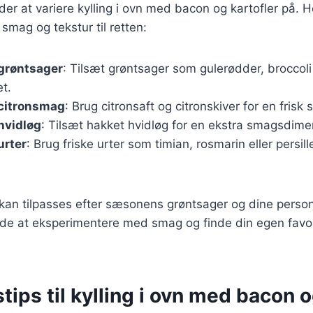
r at variere kylling i ovn med bacon og kartofler på. H
ra smag og tekstur til retten:
 grøntsager
: Tilsæt grøntsager som gulerødder, broccoli 
t.
 citronsmag
: Brug citronsaft og citronskiver for en frisk
hvidløg
: Tilsæt hakket hvidløg for en ekstra smagsdime
urter
: Brug friske urter som timian, rosmarin eller persill
 kan tilpasses efter sæsonens grøntsager og dine person
de at eksperimentere med smag og finde din egen favor
tips til kylling i ovn med bacon 