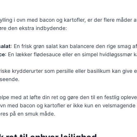
ylling i ovn med bacon og kartofler, er der flere måder 
gøre den ekstra indbydende:
alat
: En frisk grøn salat kan balancere den rige smag af
ce
: En lækker flødesauce eller en simpel hvidløgssmør ka
riske krydderurter som persille eller basilikum kan give e
dseende.
lpe med at løfte din ret og gøre den til en festlig opleve
 ovn med bacon og kartofler er ikke kun en velsmagende
eres på en smuk måde.