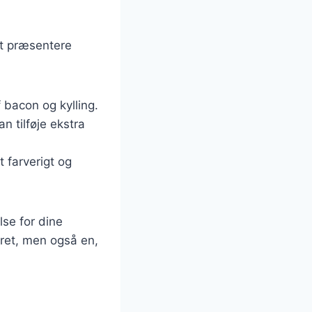
at præsentere
 bacon og kylling.
n tilføje ekstra
t farverigt og
lse for dine
 ret, men også en,