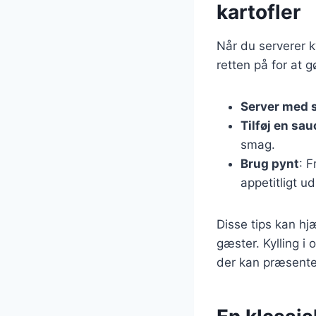
kartofler
Når du serverer k
retten på for at 
Server med s
Tilføj en sau
smag.
Brug pynt
: F
appetitligt u
Disse tips kan hjæ
gæster. Kylling i
der kan præsent