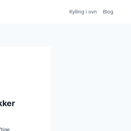
Kylling i ovn
Blog
kker
ftige