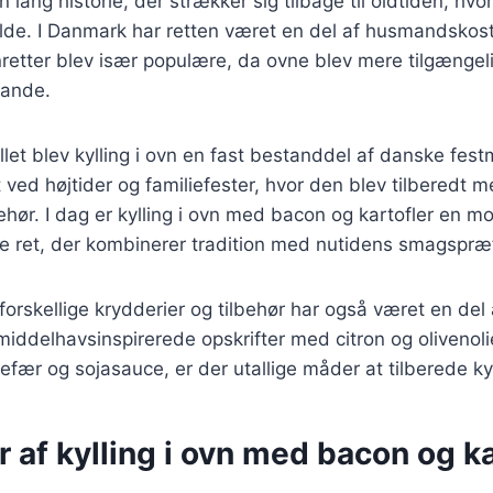
en lang historie, der strækker sig tilbage til oldtiden, hvor
ilde. I Danmark har retten været en del af husmandskos
retter blev især populære, da ovne blev mere tilgængeli
tande.
llet blev kylling i ovn en fast bestanddel af danske fest
 ved højtider og familiefester, hvor den blev tilberedt m
behør. I dag er kylling i ovn med bacon og kartofler en m
ke ret, der kombinerer tradition med nutidens smagspræ
 forskellige krydderier og tilbehør har også været en del
middelhavsinspirerede opskrifter med citron og olivenolie 
efær og sojasauce, er der utallige måder at tilberede kyl
r af kylling i ovn med bacon og ka