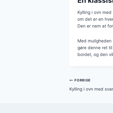
En klassisk
Kylling i ovn med 
om det er en hver
Den er nem at for
Med muligheden fo
gøre denne ret ti
bordet, og den vil
Indlægsnavi
FORRIGE
Kylling i ovn med sv