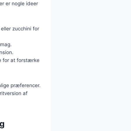
er er nogle ideer
eller zucchini for
 smag.
nsion.
e for at forstærke
lige præferencer.
itversion af
og