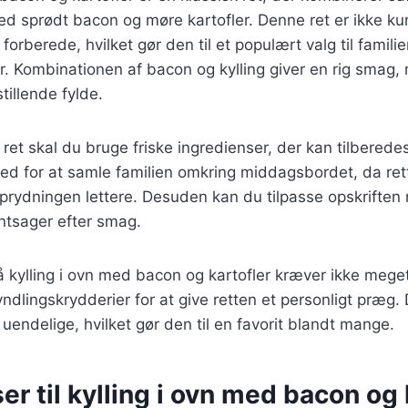
ed sprødt bacon og møre kartofler. Denne ret er ikke k
orberede, hvilket gør den til et populært valg til famil
der. Kombinationen af bacon og kylling giver en rig smag,
sstillende fylde.
 ret skal du bruge friske ingredienser, der kan tilberedes
ed for at samle familien omkring middagsbordet, da rett
 oprydningen lettere. Desuden kan du tilpasse opskriften
ntsager efter smag.
å kylling i ovn med bacon og kartofler kræver ikke meget
yndlingskrydderier for at give retten et personligt præg. 
 uendelige, hvilket gør den til en favorit blandt mange.
er til kylling i ovn med bacon og 