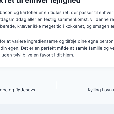
 ret til enhver lejlighed
bacon og kartofler er en tidløs ret, der passer til enhver
dagsmiddag eller en festlig sammenkomst, vil denne ret
berede, kræver ikke meget tid i køkkenet, og smagen er 
r at variere ingredienserne og tilføje dine egne person
l din egen. Det er en perfekt måde at samle familie og 
 uden tvivl blive en favorit i dit hjem.
gation
ampe og flødesovs
Kylling i ovn