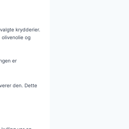
valgte krydderier.
 olivenolie og
ingen er
rverer den. Dette