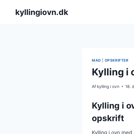
Fortsæt
kyllingiovn.dk
til
indhold
MAD
|
OPSKRIFTER
Kylling i
Af
kylling i ovn
18.
Kylling i 
opskrift
Kylling i ovn med