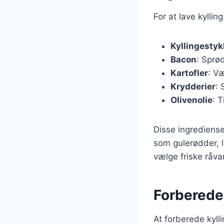
For at lave kylli
Kyllingestyk
Bacon
: Sprø
Kartofler
: Væ
Krydderier
: 
Olivenolie
: T
Disse ingrediense
som gulerødder, l
vælge friske råva
Forberedel
At forberede kylli