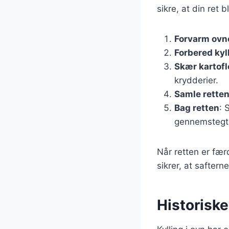
sikre, at din ret b
Forvarm ovn
Forbered kyl
Skær kartofl
krydderier.
Samle rette
Bag retten
: 
gennemstegt
Når retten er fær
sikrer, at saftern
Historiske