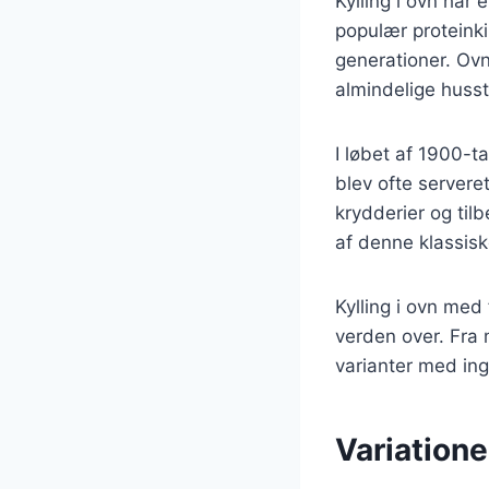
Kylling i ovn har 
populær proteink
generationer. Ovn
almindelige huss
I løbet af 1900-ta
blev ofte serveret
krydderier og til
af denne klassis
Kylling i ovn med
verden over. Fra 
varianter med ing
Variatione