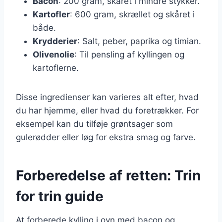
Bacon
: 200 gram, skåret i mindre stykker.
Kartofler
: 600 gram, skrællet og skåret i
både.
Krydderier
: Salt, peber, paprika og timian.
Olivenolie
: Til pensling af kyllingen og
kartoflerne.
Disse ingredienser kan varieres alt efter, hvad
du har hjemme, eller hvad du foretrækker. For
eksempel kan du tilføje grøntsager som
gulerødder eller løg for ekstra smag og farve.
Forberedelse af retten: Trin
for trin guide
At forberede kylling i ovn med bacon og