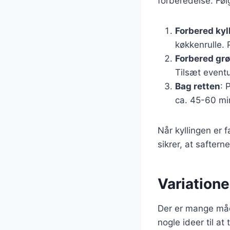
forberedelse. Følg 
Forbered kyl
køkkenrulle. 
Forbered gr
Tilsæt eventu
Bag retten
: 
ca. 45-60 min
Når kyllingen er 
sikrer, at safterne
Variatione
Der er mange måde
nogle ideer til at