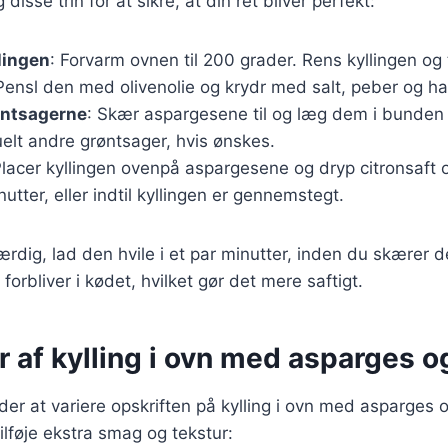
disse trin for at sikre, at din ret bliver perfekt:
lingen
: Forvarm ovnen til 200 grader. Rens kyllingen og
Pensl den med olivenolie og krydr med salt, peber og ha
øntsagerne
: Skær aspargesene til og læg dem i bunden 
elt andre grøntsager, hvis ønskes.
Placer kyllingen ovenpå aspargesene og dryp citronsaft o
utter, eller indtil kyllingen er gennemstegt.
færdig, lad den hvile i et par minutter, inden du skærer 
 forbliver i kødet, hvilket gør det mere saftigt.
r af kylling i ovn med asparges o
r at variere opskriften på kylling i ovn med asparges o
 tilføje ekstra smag og tekstur: