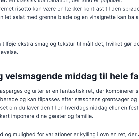
ler
: En klassisk kombination, der altid er populær.
cremet risotto kan være en lækker kontrast til den sprøde
En let salat med grønne blade og en vinaigrette kan bal
 tilføje ekstra smag og tekstur til måltidet, hvilket gør de
levelse.
g velsmagende middag til hele fa
 asparges og urter er en fantastisk ret, der kombinerer
rberede og kan tilpasses efter sæsonens grøntsager og 
et om du laver den til en hverdagsmiddag eller en festlig
kkert imponere dine gæster og familie.
 og mulighed for variationer er kylling i ovn en ret, der 