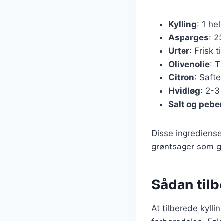
Kylling
: 1 hel
Asparges
: 2
Urter
: Frisk 
Olivenolie
: T
Citron
: Safte
Hvidløg
: 2-3
Salt og pebe
Disse ingrediense
grøntsager som gu
Sådan tilb
At tilberede kyll