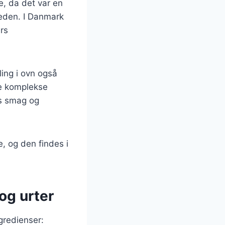
e, da det var en
heden. I Danmark
ers
ling i ovn også
re komplekse
ns smag og
e, og den findes i
og urter
gredienser: