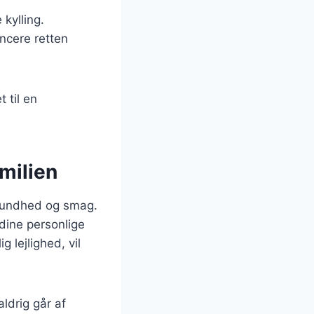
 kylling.
ancere retten
t til en
milien
 sundhed og smag.
dine personlige
 lejlighed, vil
aldrig går af