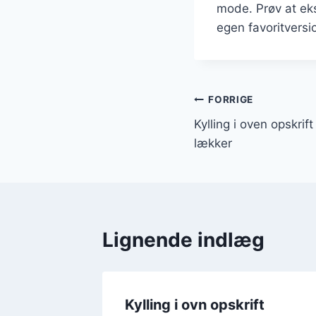
mode. Prøv at eks
egen favoritversi
Indlægsnavi
FORRIGE
Kylling i oven opskrift
lækker
Lignende indlæg
ift med
Kylling i ovn opskrift