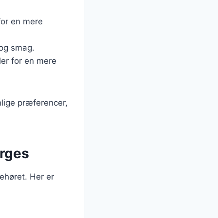
 for en mere
 og smag.
ler for en mere
lige præferencer,
arges
behøret. Her er