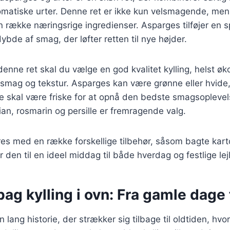
omatiske urter. Denne ret er ikke kun velsmagende, me
n række næringsrige ingredienser. Asparges tilføjer en
ybde af smag, der løfter retten til nye højder.
enne ret skal du vælge en god kvalitet kylling, helst øko
smag og tekstur. Asparges kan være grønne eller hvide,
e skal være friske for at opnå den bedste smagsoplevel
ian, rosmarin og persille er fremragende valg.
es med en række forskellige tilbehør, såsom bagte kartofl
ør den til en ideel middag til både hverdag og festlige lej
bag kylling i ovn: Fra gamle dage 
en lang historie, der strækker sig tilbage til oldtiden, hvor