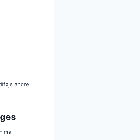
ilføje andre
rges
inimal