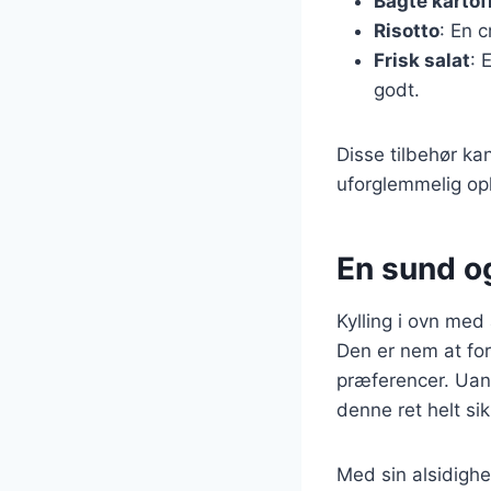
Bagte kartof
Risotto
: En 
Frisk salat
: 
godt.
Disse tilbehør kan
uforglemmelig op
En sund o
Kylling i ovn med
Den er nem at fo
præferencer. Uans
denne ret helt si
Med sin alsidighed