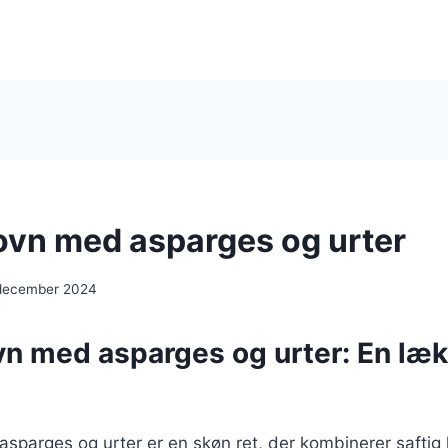
 ovn med asparges og urter
 december 2024
ovn med asparges og urter: En læ
 asparges og urter er en skøn ret, der kombinerer saftig 