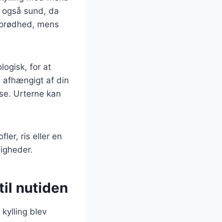
n også sund, da
 sprødhed, mens
logisk, for at
 afhængigt af din
se. Urterne kan
er, ris eller en
ligheder.
til nutiden
 kylling blev