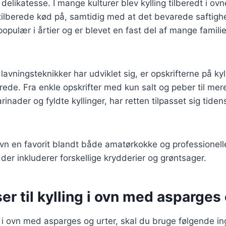
delikatesse. I mange kulturer blev kylling tilberedt i ovn
 tilberede kød på, samtidig med at det bevarede saftig
populær i årtier og er blevet en fast del af mange famili
avningsteknikker har udviklet sig, er opskrifterne på kyl
rede. Fra enkle opskrifter med kun salt og peber til me
inader og fyldte kyllinger, har retten tilpasset sig tide
i ovn en favorit blandt både amatørkokke og professionell
, der inkluderer forskellige krydderier og grøntsager.
er til kylling i ovn med asparges 
ng i ovn med asparges og urter, skal du bruge følgende in