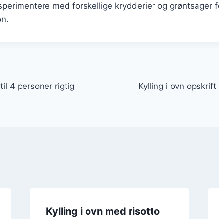
perimentere med forskellige krydderier og grøntsager fo
on.
gation
 til 4 personer rigtig
Kylling i ovn opskrif
Kylling i ovn med risotto