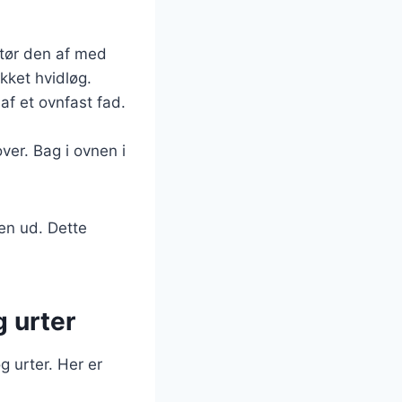
 tør den af med
kket hvidløg.
af et ovnfast fad.
ver. Bag i ovnen i
den ud. Dette
g urter
g urter. Her er