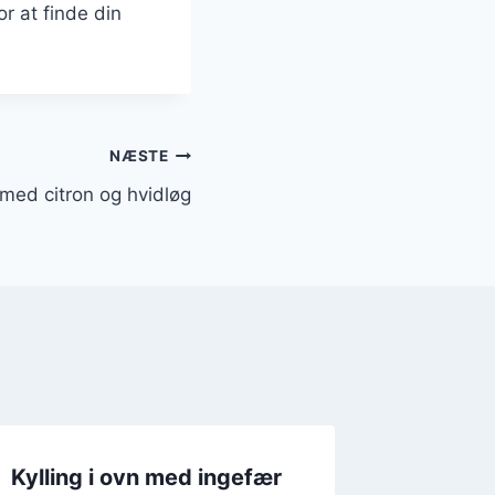
r at finde din
NÆSTE
t med citron og hvidløg
Kylling i ovn med ingefær
Kylling 