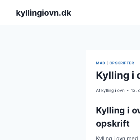
Fortsæt
kyllingiovn.dk
til
indhold
MAD
|
OPSKRIFTER
Kylling i
Af
kylling i ovn
13.
Kylling i 
opskrift
Kylling i ovn med