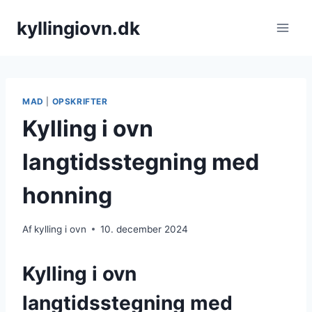
Fortsæt
kyllingiovn.dk
til
indhold
MAD
|
OPSKRIFTER
Kylling i ovn
langtidsstegning med
honning
Af
kylling i ovn
10. december 2024
Kylling i ovn
langtidsstegning med