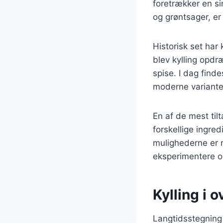
foretrækker en si
og grøntsager, er 
Historisk set har
blev kylling opdr
spise. I dag finde
moderne variante
En af de mest til
forskellige ingred
mulighederne er n
eksperimentere og
Kylling i 
Langtidsstegning a