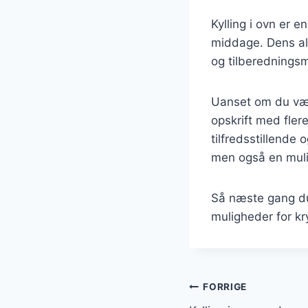
Kylling i ovn er en
middage. Dens als
og tilberedningsme
Uanset om du væl
opskrift med fler
tilfredsstillende 
men også en muli
Så næste gang du 
muligheder for kr
Indlægsnavi
FORRIGE