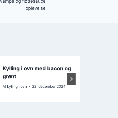
 svampe og flødesauce
oplevelse
Kylling i ovn med bacon og
Kylling
grønt
og flø
Af
kylling i ovn
22. december 2024
Af
kylling i