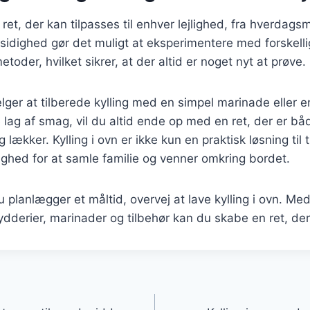
 ret, der kan tilpasses til enhver lejlighed, fra hverdagsmå
idighed gør det muligt at eksperimentere med forskelli
toder, hvilket sikrer, at der altid er noget nyt at prøve.
ger at tilberede kylling med en simpel marinade eller 
e lag af smag, vil du altid ende op med en ret, der er bå
og lækker. Kylling i ovn er ikke kun en praktisk løsning til
ghed for at samle familie og venner omkring bordet.
planlægger et måltid, overvej at lave kylling i ovn. M
ydderier, marinader og tilbehør kan du skabe en ret, der 
gation