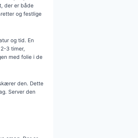
t, der er både
etter og festlige
atur og tid. En
 2-3 timer,
gen med folie i de
 skærer den. Dette
mag. Server den