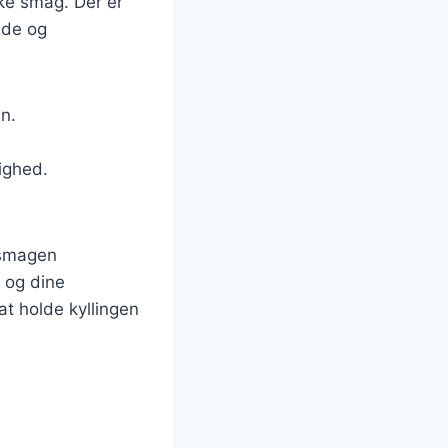
iske smag. Der er
bde og
en.
tighed.
e smagen
g og dine
at holde kyllingen