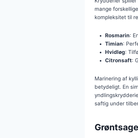
Krydderier spiller
mange forskellige
kompleksitet til 
Rosmarin
: E
Timian
: Perf
Hvidløg
: Til
Citronsaft
: 
Marinering af kyl
betydeligt. En si
yndlingskrydderie
saftig under tilb
Grøntsager