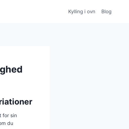
Kylling i ovn
Blog
tighed
riationer
 for sin
 om du