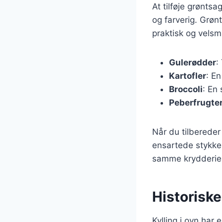
At tilføje grøntsa
og farverig. Grøn
praktisk og velsm
Gulerødder
:
Kartofler
: En
Broccoli
: En 
Peberfrugte
Når du tilberede
ensartede stykke
samme krydderier,
Historiske
Kylling i ovn har 