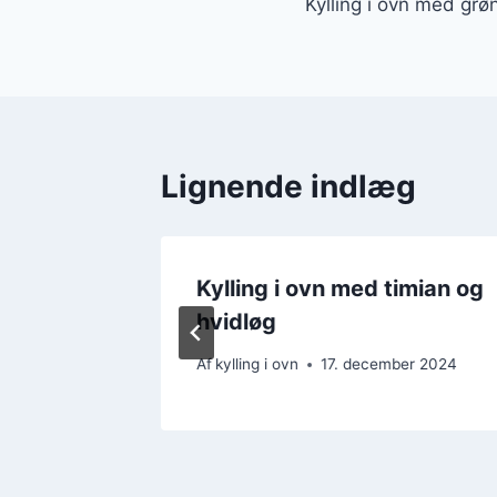
Kylling i ovn med grø
Lignende indlæg
ing på
Kylling i ovn med timian og
en
hvidløg
er 2024
Af
kylling i ovn
17. december 2024