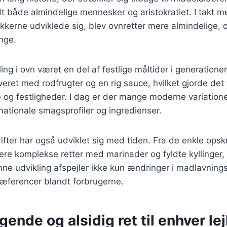
t både almindelige mennesker og aristokratiet. I takt m
kerne udviklede sig, blev ovnretter mere almindelige, o
nge.
ing i ovn været en del af festlige måltider i generationer
veret med rodfrugter og en rig sauce, hvilket gjorde det t
e og festligheder. I dag er der mange moderne variatione
rnationale smagsprofiler og ingredienser.
rifter har også udviklet sig med tiden. Fra de enkle opsk
mere komplekse retter med marinader og fyldte kyllinger, 
e udvikling afspejler ikke kun ændringer i madlavnings
ræferencer blandt forbrugerne.
ende og alsidig ret til enhver le