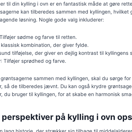
ger til din kylling i ovn er en fantastisk måde at gøre r
tsagerne kan tilberedes sammen med kyllingen, hvilket gø
agende løsning. Nogle gode valg inkluderer:
 Tilføjer sødme og farve til retten.
 klassisk kombination, der giver fylde.
sund tilføjelse, der giver en dejlig kontrast til kyllingens
r
: Tilføjer sprødhed og farve.
r grøntsagerne sammen med kyllingen, skal du sørge for
r, så de tilberedes jævnt. Du kan også krydre grøntsag
 du bruger til kyllingen, for at skabe en harmonisk smag
 perspektiver på kylling i ovn ops
en lang historie, der strækker sig tilbage til middelaldere