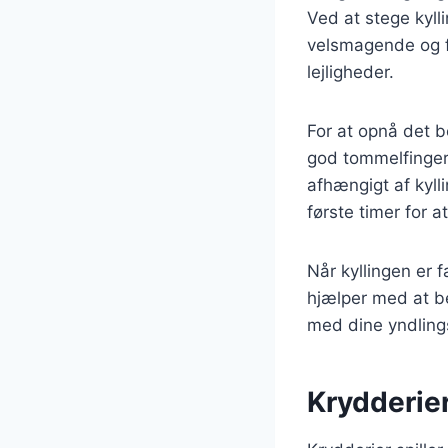
Ved at stege kyll
velsmagende og fy
lejligheder.
For at opnå det b
god tommelfingerr
afhængigt af kyll
første timer for a
Når kyllingen er 
hjælper med at be
med dine yndlings
Krydderier