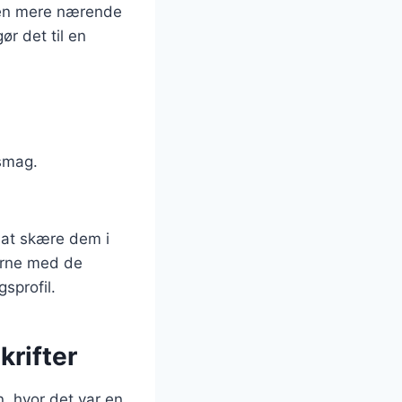
etten mere nærende
r det til en
 smag.
 at skære dem i
erne med de
sprofil.
krifter
n, hvor det var en