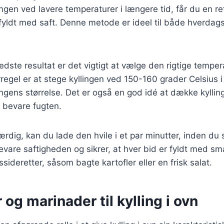
ingen ved lavere temperaturer i længere tid, får du en re
ldt med saft. Denne metode er ideel til både hverdagsr
edste resultat er det vigtigt at vælge den rigtige temper
egel er at stege kyllingen ved 150-160 grader Celsius i
ingens størrelse. Det er også en god idé at dække kyllin
t bevare fugten.
færdig, kan du lade den hvile i et par minutter, inden du
vare saftigheden og sikrer, at hver bid er fyldt med s
sideretter, såsom bagte kartofler eller en frisk salat.
 og marinader til kylling i ovn