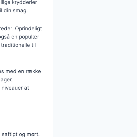
lige krydderier
il din smag.
reder. Oprindeligt
 også en populær
raditionelle til
edes med en række
sager,
 niveauer at
r saftigt og mørt.