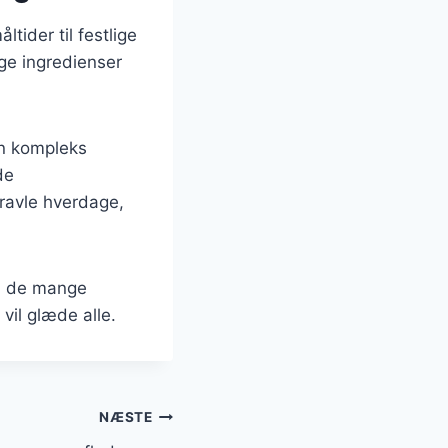
ltider til festlige
ge ingredienser
en kompleks
de
 travle hverdage,
ed de mange
vil glæde alle.
NÆSTE