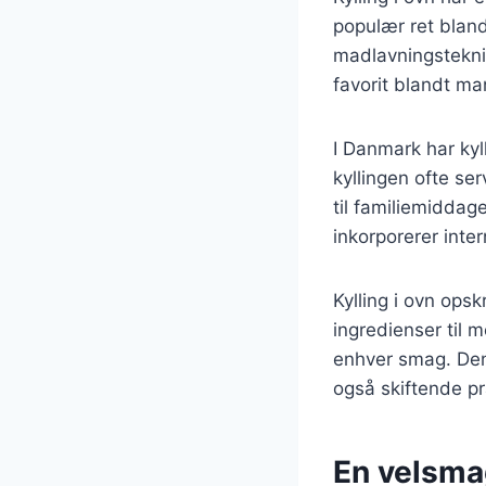
populær ret bland
madlavningsteknik
favorit blandt ma
I Danmark har kyll
kyllingen ofte ser
til familiemiddag
inkorporerer inte
Kylling i ovn opsk
ingredienser til 
enhver smag. Denn
også skiftende p
En velsmag