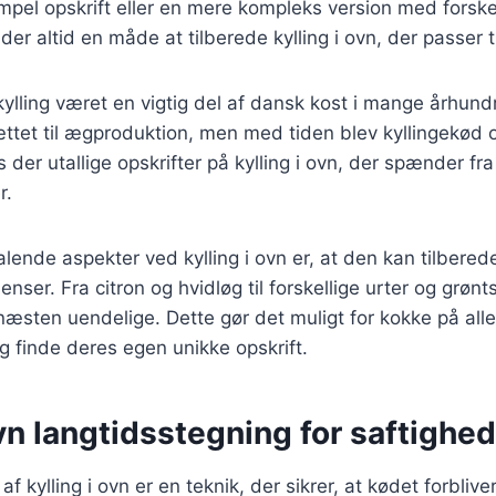
mpel opskrift eller en mere kompleks version med forskel
der altid en måde at tilberede kylling i ovn, der passer t
 kylling været en vigtig del af dansk kost i mange århund
ættet til ægproduktion, men med tiden blev kyllingekød
s der utallige opskrifter på kylling i ovn, der spænder fra t
r.
talende aspekter ved kylling i ovn er, at den kan tilber
ienser. Fra citron og hvidløg til forskellige urter og grønt
æsten uendelige. Dette gør det muligt for kokke på alle
 finde deres egen unikke opskrift.
ovn langtidsstegning for saftighed
f kylling i ovn er en teknik, der sikrer, at kødet forblive