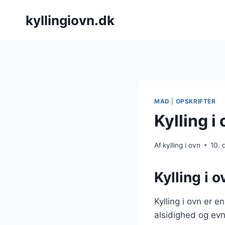
Fortsæt
kyllingiovn.dk
til
indhold
MAD
|
OPSKRIFTER
Kylling i
Af
kylling i ovn
10.
Kylling i 
Kylling i ovn er 
alsidighed og evn