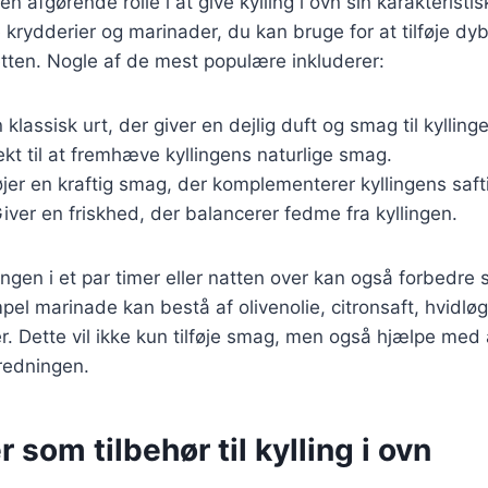
 en afgørende rolle i at give kylling i ovn sin karakterist
 krydderier og marinader, du kan bruge for at tilføje dy
retten. Nogle af de mest populære inkluderer:
n klassisk urt, der giver en dejlig duft og smag til kylling
ekt til at fremhæve kyllingens naturlige smag.
føjer en kraftig smag, der komplementerer kyllingens saf
Giver en friskhed, der balancerer fedme fra kyllingen.
lingen i et par timer eller natten over kan også forbedr
mpel marinade kan bestå af olivenolie, citronsaft, hvidlø
r. Dette vil ikke kun tilføje smag, men også hjælpe med 
eredningen.
 som tilbehør til kylling i ovn