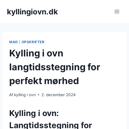
Fortsæt
kyllingiovn.dk
til
indhold
MAD
|
OPSKRIFTER
Kylling i ovn
langtidsstegning for
perfekt mørhed
Af
kylling i ovn
2. december 2024
Kylling i ovn:
Langtidsstegning for