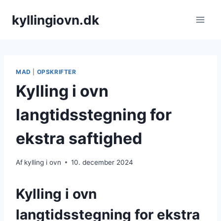
Fortsæt
kyllingiovn.dk
til
indhold
MAD
|
OPSKRIFTER
Kylling i ovn
langtidsstegning for
ekstra saftighed
Af
kylling i ovn
10. december 2024
Kylling i ovn
langtidsstegning for ekstra